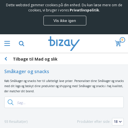
Dette websted gemmer cookies på din enhed. Du kan læse mere om de
T
cookies, vi bruger i vores
Privatlivspolitik
.
o
p
Vis ikke igen
s
M
æ
a
l
r
g
0
k
e
S
e
r
a
d
e
l
s
Tilbage til Mad og slik
g
f
V
s
ø
i
f
Småkager og snacks
r
s
r
i
n
e
Køb Småkager og snacks her til ufatteligt lave priser. Personaliser dine Småkager og snacks
n
K
i
m
med dit logo og beskyt dine produkter og shipping med Småkager og snacks i høj kvalitet,
g
o
n
m
der matcher dit brand.
s
n
g
e
m
t
e
n
T
a
o
r
d
a
t
r
o
e
s
e
a
g
P
k
r
r
U
T
93 Resultat(er)
Produkter efter side:
r
e
i
t
d
ø
o