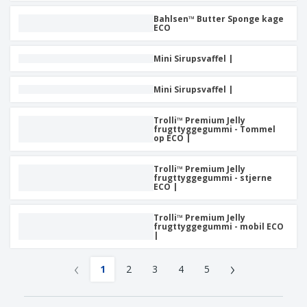
Bahlsen™ Butter Sponge kage
ECO
Mini Sirupsvaffel |
Mini Sirupsvaffel |
Trolli™ Premium Jelly
frugttyggegummi - Tommel
op ECO |
Trolli™ Premium Jelly
frugttyggegummi - stjerne
ECO |
Trolli™ Premium Jelly
frugttyggegummi - mobil ECO
|
‹
›
1
2
3
4
5