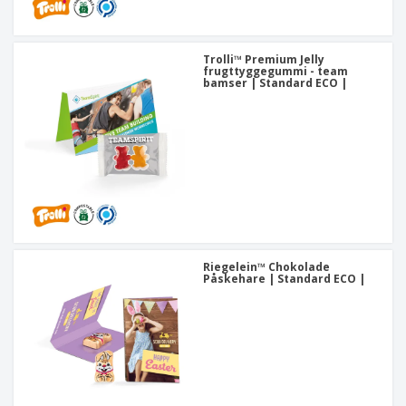
Trolli™ Premium Jelly
frugttyggegummi - team
bamser | Standard ECO |
Riegelein™ Chokolade
Påskehare | Standard ECO |