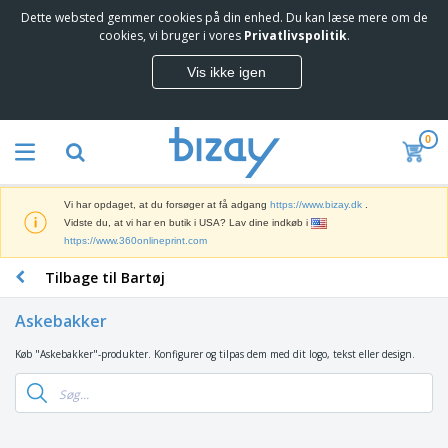
Dette websted gemmer cookies på din enhed. Du kan læse mere om de
T
cookies, vi bruger i vores
Privatlivspolitik
.
o
p
Vis ikke igen
s
M
æ
a
l
r
g
0
k
e
S
e
r
a
d
e
l
s
Vi har opdaget, at du forsøger at få adgang
https://www.bizay.dk
.
g
f
V
Vidste du, at vi har en butik i USA? Lav dine indkøb i
s
ø
i
https://www.360onlineprint.com
f
r
s
r
i
Tilbage til Bartøj
n
e
n
K
i
m
g
o
n
m
Askebakker
s
n
g
e
m
t
e
n
Køb "Askebakker"-produkter. Konfigurer og tilpas dem med dit logo, tekst eller design.
T
a
o
r
d
a
t
r
o
e
s
e
a
g
P
k
r
r
U
T
r
e
i
t
d
ø
o