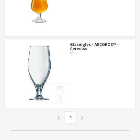
Glasølglas - ARCOROC™ -
Cervoise
‹
›
1