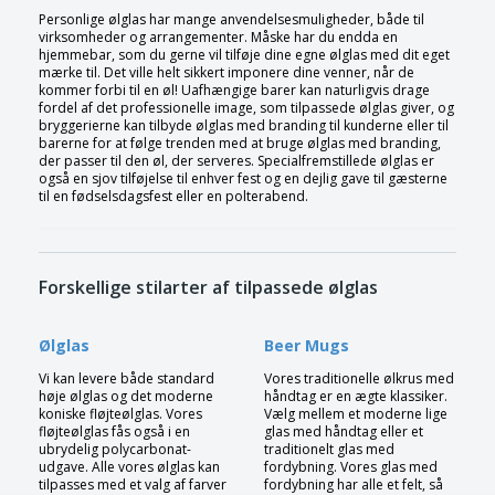
Personlige ølglas har mange anvendelsesmuligheder, både til
virksomheder og arrangementer. Måske har du endda en
hjemmebar, som du gerne vil tilføje dine egne ølglas med dit eget
mærke til. Det ville helt sikkert imponere dine venner, når de
kommer forbi til en øl! Uafhængige barer kan naturligvis drage
fordel af det professionelle image, som tilpassede ølglas giver, og
bryggerierne kan tilbyde ølglas med branding til kunderne eller til
barerne for at følge trenden med at bruge ølglas med branding,
der passer til den øl, der serveres. Specialfremstillede ølglas er
også en sjov tilføjelse til enhver fest og en dejlig gave til gæsterne
til en fødselsdagsfest eller en polterabend.
Forskellige stilarter af tilpassede ølglas
Ølglas
Beer Mugs
Vi kan levere både standard
Vores traditionelle ølkrus med
høje ølglas og det moderne
håndtag er en ægte klassiker.
koniske fløjteølglas. Vores
Vælg mellem et moderne lige
fløjteølglas fås også i en
glas med håndtag eller et
ubrydelig polycarbonat-
traditionelt glas med
udgave. Alle vores ølglas kan
fordybning. Vores glas med
tilpasses med et valg af farver
fordybning har alle et felt, så