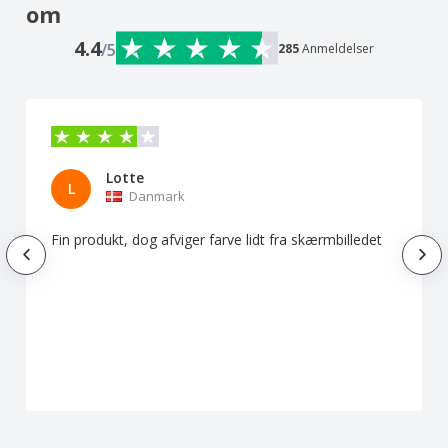
om
4.4
/5
285
Anmeldelser
Lotte
L
Danmark
Fin produkt, dog afviger farve lidt fra skærmbilledet