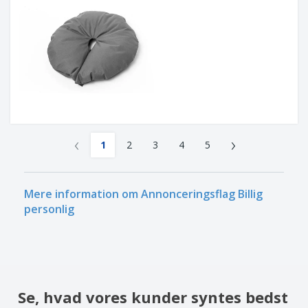
‹
›
1
2
3
4
5
Mere information om Annonceringsflag Billig
personlig
Se, hvad vores kunder syntes bedst