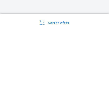
Sorter efter
›
Danmark |
DA
(kr DKK )