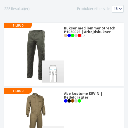
228 Resultat(er)
Produkter efter side:
TILBUD
Bukser med lommer Stretch
P103002S | Arbejdsbukser
TILBUD
Abe kostume KEVIN |
Kedeldragter