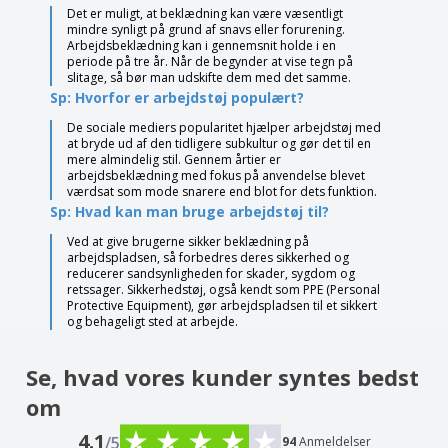
Det er muligt, at beklædning kan være væsentligt
mindre synligt på grund af snavs eller forurening.
Arbejdsbeklædning kan i gennemsnit holde i en
periode på tre år. Når de begynder at vise tegn på
slitage, så bør man udskifte dem med det samme.
Sp: Hvorfor er arbejdstøj populært?
De sociale mediers popularitet hjælper arbejdstøj med
at bryde ud af den tidligere subkultur og gør det til en
mere almindelig stil. Gennem årtier er
arbejdsbeklædning med fokus på anvendelse blevet
værdsat som mode snarere end blot for dets funktion.
Sp: Hvad kan man bruge arbejdstøj til?
Ved at give brugerne sikker beklædning på
arbejdspladsen, så forbedres deres sikkerhed og
reducerer sandsynligheden for skader, sygdom og
retssager. Sikkerhedstøj, også kendt som PPE (Personal
Protective Equipment), gør arbejdspladsen til et sikkert
og behageligt sted at arbejde.
Se, hvad vores kunder syntes bedst
om
4.1
/5
94
Anmeldelser