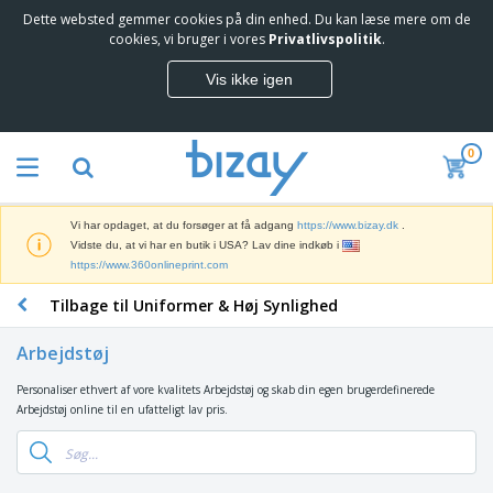
Dette websted gemmer cookies på din enhed. Du kan læse mere om de
cookies, vi bruger i vores
Privatlivspolitik
.
Vis ikke igen
0
Vi har opdaget, at du forsøger at få adgang
https://www.bizay.dk
.
Vidste du, at vi har en butik i USA? Lav dine indkøb i
https://www.360onlineprint.com
Tilbage til Uniformer & Høj Synlighed
Arbejdstøj
Personaliser ethvert af vore kvalitets Arbejdstøj og skab din egen brugerdefinerede
Arbejdstøj online til en ufatteligt lav pris.