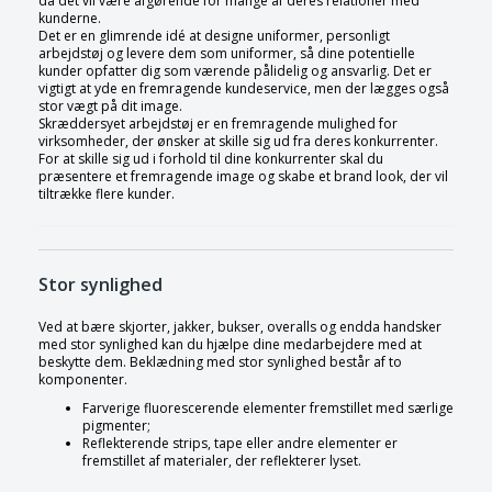
da det vil være afgørende for mange af deres relationer med
kunderne.
Det er en glimrende idé at designe uniformer, personligt
arbejdstøj og levere dem som uniformer, så dine potentielle
kunder opfatter dig som værende pålidelig og ansvarlig. Det er
vigtigt at yde en fremragende kundeservice, men der lægges også
stor vægt på dit image.
Skræddersyet arbejdstøj er en fremragende mulighed for
virksomheder, der ønsker at skille sig ud fra deres konkurrenter.
For at skille sig ud i forhold til dine konkurrenter skal du
præsentere et fremragende image og skabe et brand look, der vil
tiltrække flere kunder.
Stor synlighed
Ved at bære skjorter, jakker, bukser, overalls og endda handsker
med stor synlighed kan du hjælpe dine medarbejdere med at
beskytte dem. Beklædning med stor synlighed består af to
komponenter.
Farverige fluorescerende elementer fremstillet med særlige
pigmenter;
Reflekterende strips, tape eller andre elementer er
fremstillet af materialer, der reflekterer lyset.