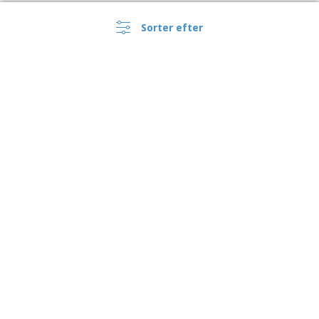
Sorter efter
›
Danmark |
DA
(kr DKK )
Whistleblowing Kanal