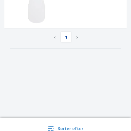
‹
›
1
Sorter efter