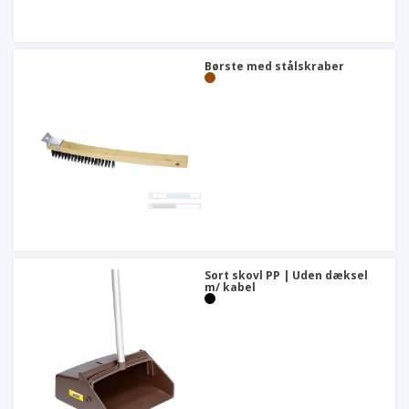
Børste med stålskraber
Sort skovl PP | Uden dæksel
m/ kabel