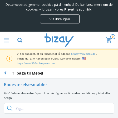
Dette websted gemmer cookies på din enhed. Du kan læse mere om de
T
cookies, vi bruger i vores
Privatlivspolitik
.
o
p
Vis ikke igen
s
M
æ
a
l
r
g
0
k
e
S
e
r
a
d
e
l
s
Vi har opdaget, at du forsøger at få adgang
https://www.bizay.dk
.
g
f
V
Vidste du, at vi har en butik i USA? Lav dine indkøb i
s
ø
i
https://www.360onlineprint.com
f
r
s
r
i
Tilbage til Møbel
n
e
n
K
i
m
g
o
n
m
Badeværelsesmøbler
s
n
g
e
m
t
e
n
Køb "Badeværelsesmøbler"-produkter. Konfigurer og tilpas dem med dit logo, tekst eller
T
a
o
r
d
design.
a
t
r
o
e
s
e
a
g
P
k
r
r
U
T
r
e
i
t
d
ø
o