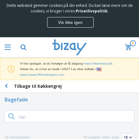
Dette websted gemmer cookies på din enhed. Du kan læse mere om de
cookies, vi bruger i vores
Privatlivspolitik
.
Vis ikke igen
0
Vi har opdaget, at du forsøger at få adgang
https://www.bizay.dk
.
Vidste du, at vi har en butik i USA? Lav dine indkøb i
https://www.360onlineprint.com
Tilbage til Køkkengrej
Bagefade
35 Resultat(er)
Produkter efter side: