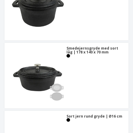
Smedejernsgryde med sort
låg | 178 x 140 x 70 mm
Sort jern rund gryde | Ø16 cm