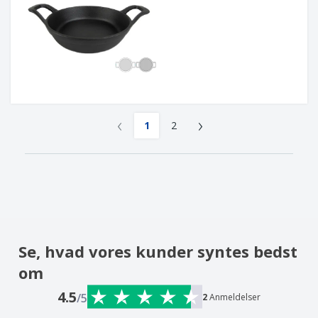
‹
›
1
2
Se, hvad vores kunder syntes bedst
om
4.5
/5
2
Anmeldelser