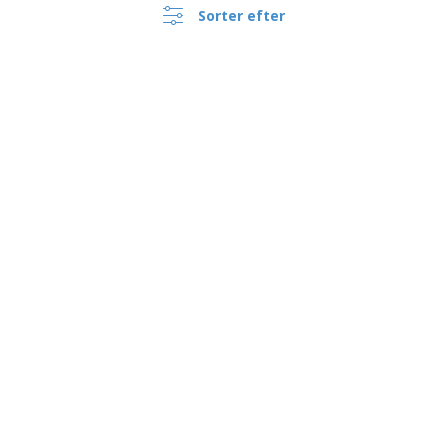
Sorter efter
›
Danmark |
DA
(kr DKK )
Whistleblowing Kanal
Copyright © 2026 - BIZAY. Alle rettigheder forbeholdes.