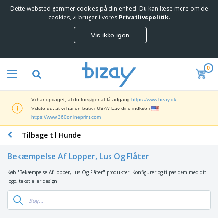
Dette websted gemmer cookies på din enhed. Du kan læse mere om de
T
cookies, vi bruger i vores
Privatlivspolitik
.
o
p
Vis ikke igen
s
M
æ
a
l
r
g
0
k
e
S
e
r
a
d
e
l
s
Vi har opdaget, at du forsøger at få adgang
https://www.bizay.dk
.
g
f
V
Vidste du, at vi har en butik i USA? Lav dine indkøb i
s
ø
i
https://www.360onlineprint.com
f
r
s
r
i
Tilbage til Hunde
n
e
n
K
i
m
g
o
n
m
Bekæmpelse Af Lopper, Lus Og Flåter
s
n
g
e
m
t
e
n
Køb "Bekæmpelse Af Lopper, Lus Og Flåter"-produkter. Konfigurer og tilpas dem med dit
T
a
o
r
d
logo, tekst eller design.
a
t
r
o
e
s
e
a
g
P
k
r
r
U
T
r
e
i
t
d
ø
o