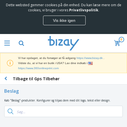
Dette websted gemmer cookies på din enhed. Du kan læse mere om de
T
cookies, vi bruger i vores
Privatlivspolitik
.
o
p
Vis ikke igen
s
M
æ
a
l
r
g
0
k
e
S
e
r
a
d
e
l
s
Vi har opdaget, at du forsøger at få adgang
https://www.bizay.dk
.
g
f
V
Vidste du, at vi har en butik i USA? Lav dine indkøb i
s
ø
i
https://www.360onlineprint.com
f
r
s
r
i
Tilbage til Gps Tilbehør
n
e
n
K
i
m
g
o
n
m
Beslag
s
n
g
e
m
t
e
n
Køb "Beslag"-produkter. Konfigurer og tilpas dem med dit logo, tekst eller design.
T
a
o
r
d
a
t
r
o
e
s
e
a
g
P
k
r
r
U
T
r
e
i
t
d
ø
o