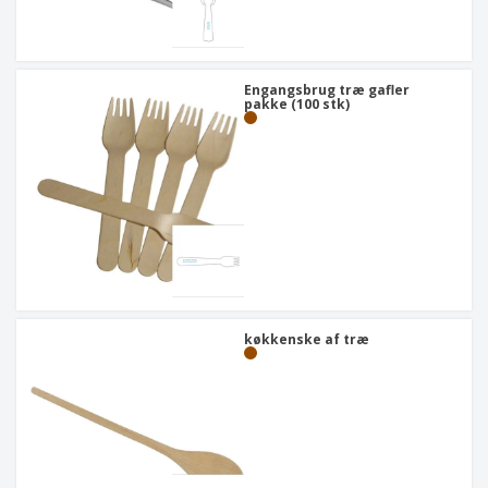
Engangsbrug træ gafler
pakke (100 stk)
køkkenske af træ