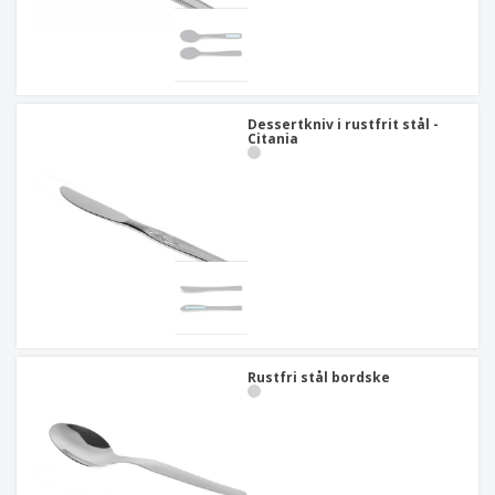
Dessertkniv i rustfrit stål -
Citania
Rustfri stål bordske