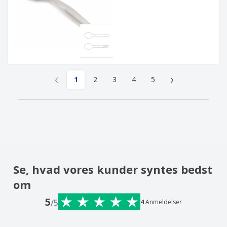
‹
›
1
2
3
4
5
Se, hvad vores kunder syntes bedst
om
5
/5
4
Anmeldelser