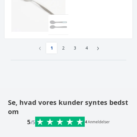
‹
›
1
2
3
4
Se, hvad vores kunder syntes bedst
om
5
/5
4
Anmeldelser