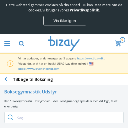
Dette websted gemmer cookies på din enhed. Du kan læse mere om de
T
cookies, vi bruger i vores
Privatlivspolitik
.
o
p
Vis ikke igen
s
M
æ
a
l
r
g
0
k
e
S
e
r
a
d
e
l
s
Vi har opdaget, at du forsøger at få adgang
https://www.bizay.dk
.
g
f
V
Vidste du, at vi har en butik i USA? Lav dine indkøb i
s
ø
i
https://www.360onlineprint.com
f
r
s
r
i
Tilbage til Boksning
n
e
n
K
i
m
g
o
n
m
Boksegymnastik Udstyr
s
n
g
e
m
t
e
n
Køb "Boksegymnastik Udstyr"-produkter. Konfigurer og tilpas dem med dit logo, tekst
T
a
o
r
d
eller design.
a
t
r
o
e
s
e
a
g
P
k
r
r
U
T
r
e
i
t
d
ø
o