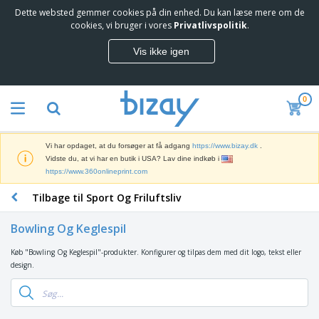
Dette websted gemmer cookies på din enhed. Du kan læse mere om de
T
cookies, vi bruger i vores
Privatlivspolitik
.
o
p
Vis ikke igen
s
M
æ
a
l
r
g
0
k
e
S
e
r
a
d
e
l
s
Vi har opdaget, at du forsøger at få adgang
https://www.bizay.dk
.
g
f
V
Vidste du, at vi har en butik i USA? Lav dine indkøb i
s
ø
i
https://www.360onlineprint.com
f
r
s
r
i
Tilbage til Sport Og Friluftsliv
n
e
n
K
i
m
g
o
n
m
Bowling Og Keglespil
s
n
g
e
m
t
e
n
Køb "Bowling Og Keglespil"-produkter. Konfigurer og tilpas dem med dit logo, tekst eller
T
a
o
r
d
design.
a
t
r
o
e
s
e
a
g
P
k
r
r
U
T
r
e
i
t
d
ø
o