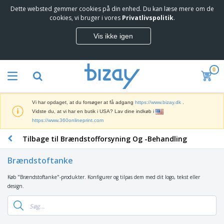
Dette websted gemmer cookies på din enhed. Du kan læse mere om de
T
cookies, vi bruger i vores
Privatlivspolitik
.
o
p
Vis ikke igen
s
M
æ
a
l
r
g
0
k
e
S
e
r
a
d
e
l
s
Vi har opdaget, at du forsøger at få adgang
https://www.bizay.dk
.
g
f
V
Vidste du, at vi har en butik i USA? Lav dine indkøb i
s
ø
i
https://www.360onlineprint.com
f
r
s
r
i
Tilbage til Brændstofforsyning Og -Behandling
n
e
n
K
i
m
g
o
n
m
Brændstoftanke
s
n
g
e
m
t
e
n
Køb "Brændstoftanke"-produkter. Konfigurer og tilpas dem med dit logo, tekst eller
T
a
o
r
d
design.
a
t
r
o
e
s
e
a
g
P
k
r
r
U
T
r
e
i
t
d
ø
o