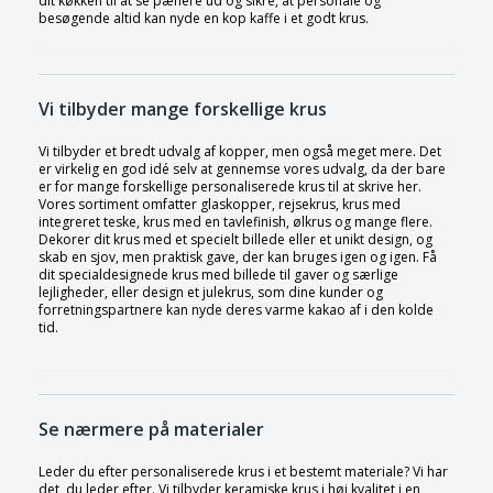
dit køkken til at se pænere ud og sikre, at personale og
besøgende altid kan nyde en kop kaffe i et godt krus.
Vi tilbyder mange forskellige krus
Vi tilbyder et bredt udvalg af kopper, men også meget mere. Det
er virkelig en god idé selv at gennemse vores udvalg, da der bare
er for mange forskellige personaliserede krus til at skrive her.
Vores sortiment omfatter glaskopper, rejsekrus, krus med
integreret teske, krus med en tavlefinish, ølkrus og mange flere.
Dekorer dit krus med et specielt billede eller et unikt design, og
skab en sjov, men praktisk gave, der kan bruges igen og igen. Få
dit specialdesignede krus med billede til gaver og særlige
lejligheder, eller design et julekrus, som dine kunder og
forretningspartnere kan nyde deres varme kakao af i den kolde
tid.
Se nærmere på materialer
Leder du efter personaliserede krus i et bestemt materiale? Vi har
det, du leder efter. Vi tilbyder keramiske krus i høj kvalitet i en