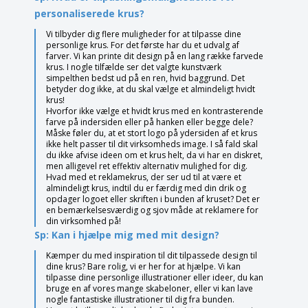
personaliserede krus?
Vi tilbyder dig flere muligheder for at tilpasse dine
personlige krus. For det første har du et udvalg af
farver. Vi kan printe dit design på en lang række farvede
krus. I nogle tilfælde ser det valgte kunstværk
simpelthen bedst ud på en ren, hvid baggrund. Det
betyder dog ikke, at du skal vælge et almindeligt hvidt
krus!
Hvorfor ikke vælge et hvidt krus med en kontrasterende
farve på indersiden eller på hanken eller begge dele?
Måske føler du, at et stort logo på ydersiden af ​​et krus
ikke helt passer til dit virksomheds image. I så fald skal
du ikke afvise ideen om et krus helt, da vi har en diskret,
men alligevel ret effektiv alternativ mulighed for dig.
Hvad med et reklamekrus, der ser ud til at være et
almindeligt krus, indtil du er færdig med din drik og
opdager logoet eller skriften i bunden af ​​kruset? Det er
en bemærkelsesværdig og sjov måde at reklamere for
din virksomhed på!
Sp: Kan i hjælpe mig med mit design?
Kæmper du med inspiration til dit tilpassede design til
dine krus? Bare rolig, vi er her for at hjælpe. Vi kan
tilpasse dine personlige illustrationer eller ideer, du kan
bruge en af ​​vores mange skabeloner, eller vi kan lave
nogle fantastiske illustrationer til dig fra bunden.