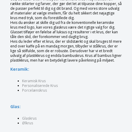
række stilarter og farver, der gør det let at tilpasse dine kopper, så
de passer perfekt til dig og dit brand. Og med vores store udvalg
af materialer at vælge imellem, får du helt sikkert det nøjagtige
krus med tryk, som du forestillede dig.
Hvis du ønsker at skille dig ud fra de konventionelle keramiske
krus med logo, kan vores glaskrus være det rigtige valg for dig.
Glasset tilføjer en følelse af luksus og resulterer i et krus, der kan
tåle den slid, der forekommer ved daglig brug.
Hvis du leder efter et krus, der er slidstærkt og skal bruges til mere
end over kaffe på en mandag morgen, tilbyder vi stålkrus, der er
lige så stilfulde, som de er robuste. Derudover har vi et bredt
udvalg af plastikkrus og endda bambuskrus. Krus af bambus ligner
plastikkrus, men har en betydeligt lavere påvirkning på miljøet.
Keramik:
Keramisk Krus
Personaliserede Krus
Porcelænskrus
Glas:
Glaskrus
Ølkrus