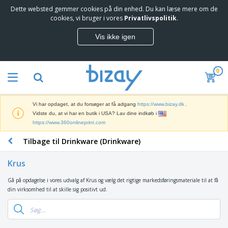
Dette websted gemmer cookies på din enhed. Du kan læse mere om de
T
cookies, vi bruger i vores
Privatlivspolitik
.
o
p
Vis ikke igen
s
M
æ
a
l
r
g
0
k
e
S
e
r
a
d
e
l
s
Vi har opdaget, at du forsøger at få adgang
https://www.bizay.dk
.
g
f
V
Vidste du, at vi har en butik i USA? Lav dine indkøb i
s
ø
i
https://www.360onlineprint.com
f
r
s
r
i
Tilbage til Drinkware (Drinkware)
n
e
n
K
i
m
g
o
n
m
Krus
s
n
g
e
m
t
e
n
Gå på opdagelse i vores udvalg af Krus og vælg det rigtige markedsføringsmateriale til at få
T
a
o
r
d
din virksomhed til at skille sig positivt ud.
a
t
r
o
e
s
e
a
g
P
k
r
r
U
T
r
e
i
t
d
ø
o