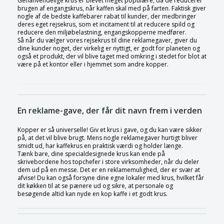
Genanvendelige krus er blevet meget populære, da de reducerer
brugen af engangskrus, når kaffen skal med på farten. Faktisk giver
nogle af de bedste kaffebarer rabat til kunder, der medbringer
deres eget rejsekrus, som et incitament til at reducere spild og
reducere den miljøbelastning, engangskopperne medfører.
Så når du vælger vores rejsekrus til dine reklamegaver, giver du
dine kunder noget, der virkelig er nyttigt, er godt for planeten og
også et produkt, der vil blive taget med omkring i stedet for blot at
være på et kontor eller i hjemmet som andre kopper.
En reklame-gave, der får dit navn frem i verden
Kopper er så universelle! Giv et krus i gave, og du kan være sikker
på, at det vil blive brugt. Mens nogle reklamegaver hurtigt bliver
smidt ud, har kaffekrus en praktisk værdi og holder længe.
Tænk bare, dine specialdesignede krus kan ende på
skrivebordene hos topchefer i store virksomheder, når du deler
dem ud på en messe. Det er en reklamemulighed, der er svær at
afvise! Du kan også forsyne dine egne lokaler med krus, hvilket får
dit køkken til at se pænere ud og sikre, at personale og
besøgende altid kan nyde en kop kaffe i et godt krus.