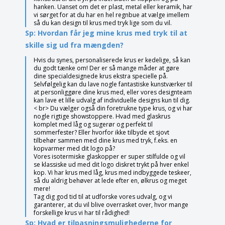
hanken. Uanset om det er plast, metal eller keramik, har
vi sørget for at du har en hel regnbue at vælge imellem
så du kan design til krus med tryk lige som du vil.
Sp: Hvordan får jeg mine krus med tryk til at
skille sig ud fra mængden?
Hvis du synes, personaliserede krus er kedelige, så kan
du godt tænke om! Der er så mange måder at gøre
dine specialdesignede krus ekstra specielle på.
Selvfølgelig kan du lave nogle fantastiske kunstværker til
at personliggøre dine krus med, eller vores designteam
kan lave et lille udvalg af individuelle designs kun til dig.
< br> Du vælger også din foretrukne type krus, og vi har
nogle rigtige showstoppere. Hvad med glaskrus
komplet med låg og sugerør og perfekt til
sommerfester? Eller hvorfor ikke tilbyde et sjovt
tilbehør sammen med dine krus med tryk, f.eks. en
kopvarmer med dit logo på?
Vores isotermiske glaskopper er super stilfulde og vil
se klassiske ud med dit logo diskret trykt på hver enkel
kop. Vi har krus med låg, krus med indbyggede teskeer,
så du aldrig behøver at lede efter en, ølkrus og meget
mere!
Tag dig god tid til at udforske vores udvalg, og vi
garanterer, at du vil blive overrasket over, hvor mange
forskellige krus vi har til rådighed!
Sp: Hvad er tilpasningsmulighederne for