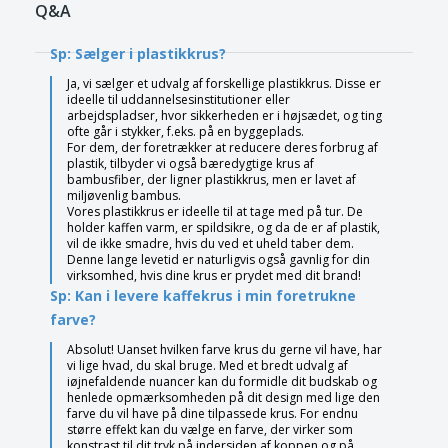
Q&A
Sp: Sælger i plastikkrus?
Ja, vi sælger et udvalg af forskellige plastikkrus. Disse er
ideelle til uddannelsesinstitutioner eller
arbejdspladser, hvor sikkerheden er i højsædet, og ting
ofte går i stykker, f.eks. på en byggeplads.
For dem, der foretrækker at reducere deres forbrug af
plastik, tilbyder vi også bæredygtige krus af
bambusfiber, der ligner plastikkrus, men er lavet af
miljøvenlig bambus.
Vores plastikkrus er ideelle til at tage med på tur. De
holder kaffen varm, er spildsikre, og da de er af plastik,
vil de ikke smadre, hvis du ved et uheld taber dem.
Denne lange levetid er naturligvis også gavnlig for din
virksomhed, hvis dine krus er prydet med dit brand!
Sp: Kan i levere kaffekrus i min foretrukne
farve?
Absolut! Uanset hvilken farve krus du gerne vil have, har
vi lige hvad, du skal bruge. Med et bredt udvalg af
iøjnefaldende nuancer kan du formidle dit budskab og
henlede opmærksomheden på dit design med lige den
farve du vil have på dine tilpassede krus. For endnu
større effekt kan du vælge en farve, der virker som
konstrast til dit tryk på indersiden af koppen og på