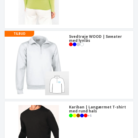
TILBUD
Svedtrøje WOOD | Sweater
med lynlås
Kariban | Langærmet T-shirt
med rund hals
+
6