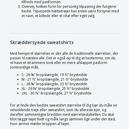
tilfreds med pasformen.
Overvej, hvilken form for personlig tilpasning der fungerer
bedst. Tilpassede hættetrøjer kan enten være forsynet med
et navn, et billede eller et citat efter eget valg.
Skræddersyede sweatshirts
Med hensyn til størrelser er der alle de traditionelle størrelser, der
passer til næsten alle. Det er også op til dig at bestemme, om du
vil have et strammere look eller en mere afslappet pasform
(omtrentlige mål).
S - 26 ⅜" kropslængde, 19 ½" brystvidde
M - 27 ½" kropslængde, 21 ½" brystvidde
L - 28 ⅝" kropslængde, 23 ½" brystvidde
XL - 29 ¾" kropslængde, 25 ½" brystvidde
2XL - 30 ⅞" kropslængde, 27 ½" brystvidde
For at finde den bedste sweatshirt størrelse til dig bør du måle en
velsiddende trøje eller sweatshirt, som du allerede ejer, og
derefter sammenligne bredden med størrelsestabellen. Du skal
blot lægge tøjet fladt og måle langs sømmen lige under det sted,
hvor ærmet møder kroppen af tøjet.