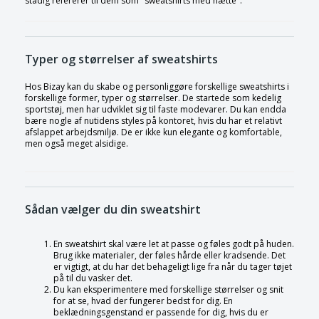
stadig refererer til dem som "sweatshirts med hætte".
Typer og størrelser af sweatshirts
Hos Bizay kan du skabe og personliggøre forskellige sweatshirts i
forskellige former, typer og størrelser. De startede som kedelig
sportstøj, men har udviklet sig til faste modevarer. Du kan endda
bære nogle af nutidens styles på kontoret, hvis du har et relativt
afslappet arbejdsmiljø. De er ikke kun elegante og komfortable,
men også meget alsidige.
Sådan vælger du din sweatshirt
En sweatshirt skal være let at passe og føles godt på huden.
Brug ikke materialer, der føles hårde eller kradsende. Det
er vigtigt, at du har det behageligt lige fra når du tager tøjet
på til du vasker det.
Du kan eksperimentere med forskellige størrelser og snit
for at se, hvad der fungerer bedst for dig. En
beklædningsgenstand er passende for dig, hvis du er