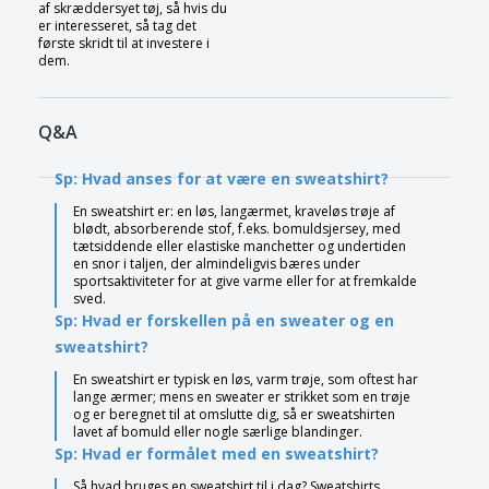
af skræddersyet tøj, så hvis du
er interesseret, så tag det
første skridt til at investere i
dem.
Q&A
Sp: Hvad anses for at være en sweatshirt?
En sweatshirt er: en løs, langærmet, kraveløs trøje af
blødt, absorberende stof, f.eks. bomuldsjersey, med
tætsiddende eller elastiske manchetter og undertiden
en snor i taljen, der almindeligvis bæres under
sportsaktiviteter for at give varme eller for at fremkalde
sved.
Sp: Hvad er forskellen på en sweater og en
sweatshirt?
En sweatshirt er typisk en løs, varm trøje, som oftest har
lange ærmer; mens en sweater er strikket som en trøje
og er beregnet til at omslutte dig, så er sweatshirten
lavet af bomuld eller nogle særlige blandinger.
Sp: Hvad er formålet med en sweatshirt?
Så hvad bruges en sweatshirt til i dag? Sweatshirts