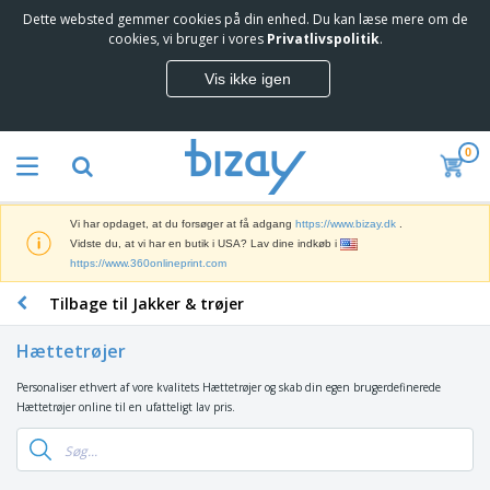
Dette websted gemmer cookies på din enhed. Du kan læse mere om de
T
cookies, vi bruger i vores
Privatlivspolitik
.
o
p
Vis ikke igen
s
M
æ
a
l
r
g
0
k
e
S
e
r
a
d
e
l
s
Vi har opdaget, at du forsøger at få adgang
https://www.bizay.dk
.
g
f
V
Vidste du, at vi har en butik i USA? Lav dine indkøb i
s
ø
i
https://www.360onlineprint.com
f
r
s
r
i
Tilbage til Jakker & trøjer
n
e
n
K
i
m
g
o
n
m
Hættetrøjer
s
n
g
e
m
t
e
n
Personaliser ethvert af vore kvalitets Hættetrøjer og skab din egen brugerdefinerede
T
a
o
r
d
Hættetrøjer online til en ufatteligt lav pris.
a
t
r
o
e
s
e
a
g
P
k
r
r
U
T
r
e
i
t
d
ø
o