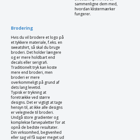
sammenligne dem med,
hvordan klistermærker
fungerer.
Brodering
Hvis du vil brodere et logo på
et tykkere materiale, f.eks. en
sweatshirt, så skal du bruge
broderi. Det holder længere
og er mere holdbart end
decals eller serigrafi.
Traditionelt tryk kan koste
mere end broderi, men
broderi er mere
overkommeligt på grund af
dets lang levetid.
Typisk er trykning at
foretrække ved større
designs. Det er vigtigt at tage
hensyn til, at ikke alle designs
er velegnede til broderi.
Undgå store gradienter og
komplekse farvepaletter for at
opnå de bedste resultater.
Din virksomhed, begivenhed
eller sag vil få super meget ud