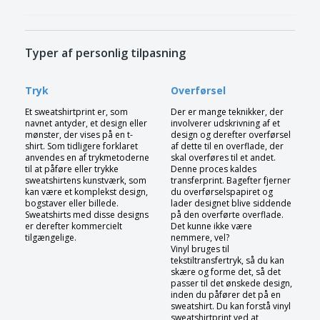
Typer af personlig tilpasning
Tryk
Overførsel
Et sweatshirtprint er, som
Der er mange teknikker, der
navnet antyder, et design eller
involverer udskrivning af et
mønster, der vises på en t-
design og derefter overførsel
shirt. Som tidligere forklaret
af dette til en overflade, der
anvendes en af trykmetoderne
skal overføres til et andet.
til at påføre eller trykke
Denne proces kaldes
sweatshirtens kunstværk, som
transferprint. Bagefter fjerner
kan være et komplekst design,
du overførselspapiret og
bogstaver eller billede.
lader designet blive siddende
Sweatshirts med disse designs
på den overførte overflade.
er derefter kommercielt
Det kunne ikke være
tilgængelige.
nemmere, vel?
Vinyl bruges til
tekstiltransfertryk, så du kan
skære og forme det, så det
passer til det ønskede design,
inden du påfører det på en
sweatshirt. Du kan forstå vinyl
sweatshirtprint ved at