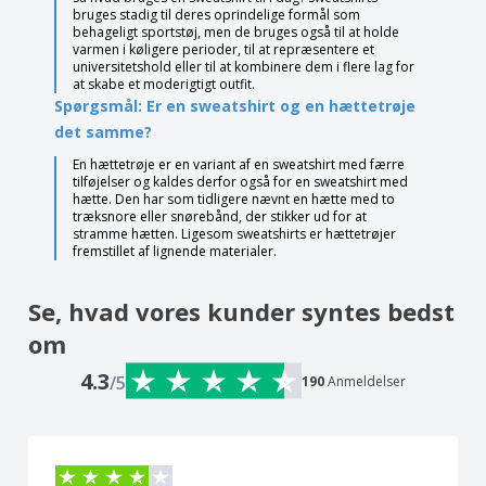
bruges stadig til deres oprindelige formål som
behageligt sportstøj, men de bruges også til at holde
varmen i køligere perioder, til at repræsentere et
universitetshold eller til at kombinere dem i flere lag for
at skabe et moderigtigt outfit.
Spørgsmål: Er en sweatshirt og en hættetrøje
det samme?
En hættetrøje er en variant af en sweatshirt med færre
tilføjelser og kaldes derfor også for en sweatshirt med
hætte. Den har som tidligere nævnt en hætte med to
træksnore eller snørebånd, der stikker ud for at
stramme hætten. Ligesom sweatshirts er hættetrøjer
fremstillet af lignende materialer.
Se, hvad vores kunder syntes bedst
om
4.3
/5
190
Anmeldelser