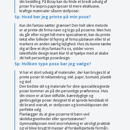
din bestilling. På Bizay kan du finde et bredt udvalg af
priser fra lavpris papirsposer til mere eksklusive,
kraftige materialer såsom stofposer.
Sp: Hvad bør jeg printe på min pose?
Kun din fantasi sætter grænser! Den helt sikre metode
er at printe dit firma navn og logo på poserne. Men hvis
du går efter noget lidt mere specialiseret, kan du printe
tekst eller billeder til fejring af firma jubilæum eller til at
markere en anden særlig lejlighed. Hvis du kunne tænke
dig at låne et drys fantasi fra os, sidder vores
talentfulde design team klar til at hjælpe med at skabe
dit helt personlige posedesign.
Sp: Hvilken type pose bør jeg vælge?
Vi har et stort udvalg af materialer, der kan bruges til at
printe poser til reklamebrug, inkl. papir, bomuld, plastik
og stof.
Den bedste stil og materiale for dine specialdesignede
poser kommer an på din personlige præference. Hvis
din vision er at lave stilfulde, bæredygtige og
genbrugelige poser designet til at sprede kendskab til
dit brand overalt, er stofposen og bomuldsposen det
perfekte valg.
Planlægger du at give poserne til børn ved
skolebegivenheder eller sportsstævner?
Gymnastikposen med snorrelukning er utroligt praktisk
og vil blive brugt til masser af forskelligartede formål i