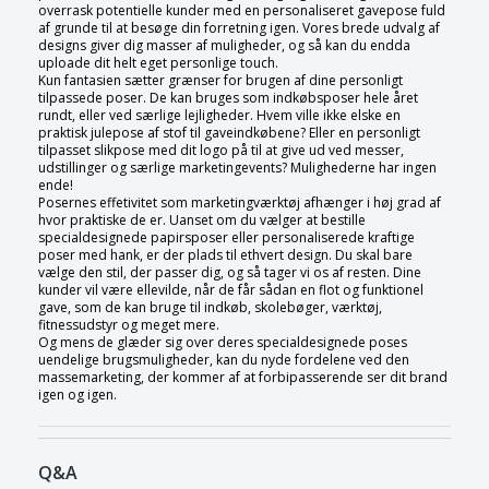
overrask potentielle kunder med en personaliseret gavepose fuld
af grunde til at besøge din forretning igen. Vores brede udvalg af
designs giver dig masser af muligheder, og så kan du endda
uploade dit helt eget personlige touch.
Kun fantasien sætter grænser for brugen af dine personligt
tilpassede poser. De kan bruges som indkøbsposer hele året
rundt, eller ved særlige lejligheder. Hvem ville ikke elske en
praktisk julepose af stof til gaveindkøbene? Eller en personligt
tilpasset slikpose med dit logo på til at give ud ved messer,
udstillinger og særlige marketingevents? Mulighederne har ingen
ende!
Posernes effetivitet som marketingværktøj afhænger i høj grad af
hvor praktiske de er. Uanset om du vælger at bestille
specialdesignede papirsposer eller personaliserede kraftige
poser med hank, er der plads til ethvert design. Du skal bare
vælge den stil, der passer dig, og så tager vi os af resten. Dine
kunder vil være ellevilde, når de får sådan en flot og funktionel
gave, som de kan bruge til indkøb, skolebøger, værktøj,
fitnessudstyr og meget mere.
Og mens de glæder sig over deres specialdesignede poses
uendelige brugsmuligheder, kan du nyde fordelene ved den
massemarketing, der kommer af at forbipasserende ser dit brand
igen og igen.
Q&A