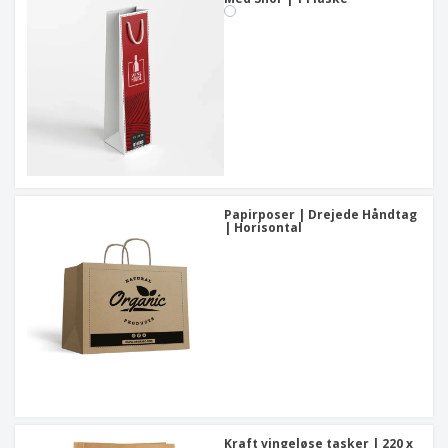
Papirposer | Drejede Håndtag
| Horisontal
Kraft vingeløse tasker | 220 x