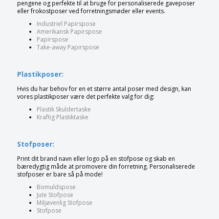
pengene og perfekte til at bruge for personaliserede gaveposer
eller frokostposer ved forretningsmøder eller events.
Industriel Papirspose
Amerikansk Papirspose
Papirspose
Take-away Papirspose
Plastikposer:
Hvis du har behov for en et større antal poser med design, kan
vores plastikposer være det perfekte valg for dig:
Plastik Skuldertaske
Kraftig Plastiktaske
Stofposer:
Print dit brand navn eller logo på en stofpose og skab en
bæredygtig måde at promovere din forretning. Personaliserede
stofposer er bare så på mode!
Bomuldspose
Jute Stofpose
Miljøvenlig Stofpose
Stofpose