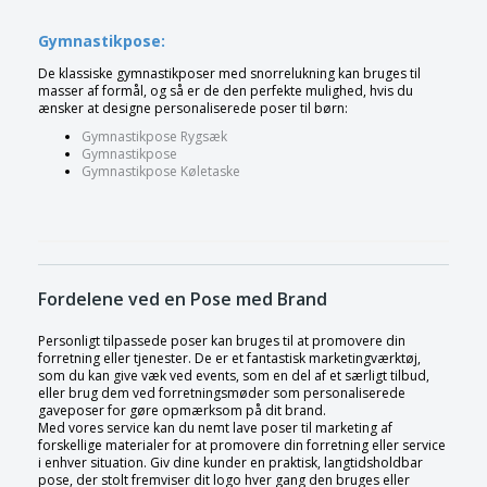
Gymnastikpose:
De klassiske gymnastikposer med snorrelukning kan bruges til
masser af formål, og så er de den perfekte mulighed, hvis du
ænsker at designe personaliserede poser til børn:
Gymnastikpose Rygsæk
Gymnastikpose
Gymnastikpose Køletaske
Fordelene ved en Pose med Brand
Personligt tilpassede poser kan bruges til at promovere din
forretning eller tjenester. De er et fantastisk marketingværktøj,
som du kan give væk ved events, som en del af et særligt tilbud,
eller brug dem ved forretningsmøder som personaliserede
gaveposer for gøre opmærksom på dit brand.
Med vores service kan du nemt lave poser til marketing af
forskellige materialer for at promovere din forretning eller service
i enhver situation. Giv dine kunder en praktisk, langtidsholdbar
pose, der stolt fremviser dit logo hver gang den bruges eller