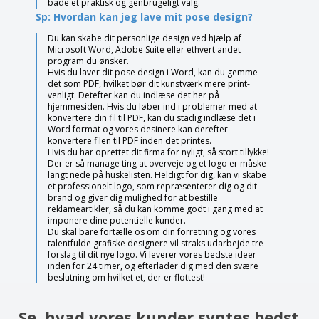
både et praktisk og genbrugeligt valg.
Sp: Hvordan kan jeg lave mit pose design?
Du kan skabe dit personlige design ved hjælp af
Microsoft Word, Adobe Suite eller ethvert andet
program du ønsker.
Hvis du laver dit pose design i Word, kan du gemme
det som PDF, hvilket bør dit kunstværk mere print-
venligt. Detefter kan du indlæse det her på
hjemmesiden. Hvis du løber ind i problemer med at
konvertere din fil til PDF, kan du stadig indlæse det i
Word format og vores desinere kan derefter
konvertere filen til PDF inden det printes.
Hvis du har oprettet dit firma for nyligt, så stort tillykke!
Der er så manage ting at overveje og et logo er måske
langt nede på huskelisten. Heldigt for dig, kan vi skabe
et professionelt logo, som repræsenterer dig og dit
brand og giver dig mulighed for at bestille
reklameartikler, så du kan komme godt i gang med at
imponere dine potentielle kunder.
Du skal bare fortælle os om din forretning og vores
talentfulde grafiske designere vil straks udarbejde tre
forslag til dit nye logo. Vi leverer vores bedste ideer
inden for 24 timer, og efterlader dig med den svære
beslutning om hvilket et, der er flottest!
Se, hvad vores kunder syntes bedst