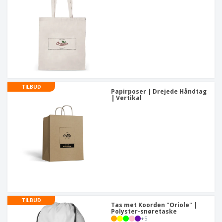
TILBUD
Papirposer | Drejede Håndtag
| Vertikal
TILBUD
Tas met Koorden "Oriole" |
Polyster-snøretaske
+
5