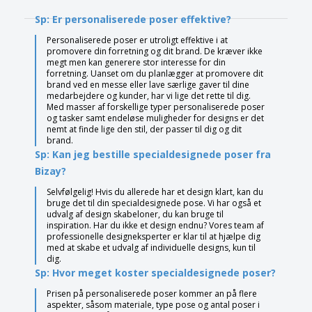
Sp: Er personaliserede poser effektive?
Personaliserede poser er utroligt effektive i at
promovere din forretning og dit brand. De kræver ikke
megt men kan generere stor interesse for din
forretning. Uanset om du planlægger at promovere dit
brand ved en messe eller lave særlige gaver til dine
medarbejdere og kunder, har vi lige det rette til dig.
Med masser af forskellige typer personaliserede poser
og tasker samt endeløse muligheder for designs er det
nemt at finde lige den stil, der passer til dig og dit
brand.
Sp: Kan jeg bestille specialdesignede poser fra
Bizay?
Selvfølgelig! Hvis du allerede har et design klart, kan du
bruge det til din specialdesignede pose. Vi har også et
udvalg af design skabeloner, du kan bruge til
inspiration. Har du ikke et design endnu? Vores team af
professionelle designeksperter er klar til at hjælpe dig
med at skabe et udvalg af individuelle designs, kun til
dig.
Sp: Hvor meget koster specialdesignede poser?
Prisen på personaliserede poser kommer an på flere
aspekter, såsom materiale, type pose og antal poser i