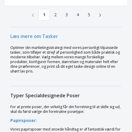
‹
›
1
2
3
4
5
Læs mere om Tasker
Optimer din marketingsstrategi med vores personligt tilpassede
tasker, som tilføjer et strejf af personlighed som både praktisk og
moderne tilbehør. Vælg mellem vores mange forskellige
produkter, konfigurer formen, størrelsen og materialer helt efter
dine præferencer, og print så dit eget taske-design online til en
uhørt lav pris.
Typer Specialdesignede Poser
For at printe poser, der virkelig får din forretning til at skille sig ud,
skal du først vælge din foretrukne posetype:
Papirsposer:
Vores papirsposer med snoede håndtag er af fantastisk værdi for