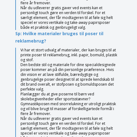
flere år fremover.
Når du udleverer gratis gaver ved events kan et
personligt touch gøre en verden til forskel. For et
særligt element, der får modtageren til at føle sig helt
speciel er vores vertikale og take-away papirsposer
både et praktisk og genbrugeligt valg.
Sp: Hvilke materialer bruges til poser til
reklamebrug?
Vi har et stort udvalg af materialer, der kan bruges til at
printe poser til reklamebrug, inkl. papir, bomuld, plastik
og stof.
Den bedste stil og materiale for dine specialdesignede
poser kommer an på din personlige præference. Hvis
din vision er at lave stilfulde, bæredygtige og
genbrugelige poser designet til at sprede kendskab til
dit brand overalt, er stofposen og bomuldsposen det
perfekte valg.
Planlægger du at give poserne til børn ved
skolebegivenheder eller sportsstævner?
Gymnastikposen med snorrelukning er utroligt praktisk
og vil blive brugt til masser af forskelligartede formål i
flere år fremover.
Når du udleverer gratis gaver ved events kan et
personligt touch gøre en verden til forskel. For et
særligt element, der får modtageren til at føle sig helt
speciel er vores vertikale og take-away papirsposer