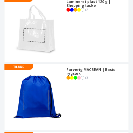
Lamineret plast 120 g |
Shopping taske
+
2
TILBUD
Farverig MACBEAN | Basic
rygsæk
+
3