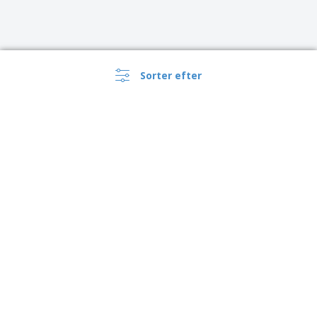
Sorter efter
›
Danmark |
DA
(kr DKK )