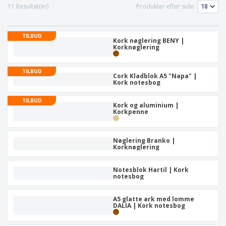
11 Resultat(er)
Produkter efter side:
TILBUD
Kork nøglering BENY |
Korknøglering
TILBUD
Cork Kladblok A5 "Napa" |
Kork notesbog
TILBUD
Kork og aluminium |
Korkpenne
Nøglering Branko |
Korknøglering
Notesblok Hartil | Kork
notesbog
A5 glatte ark med lomme
DALIA | Kork notesbog