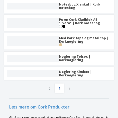
Notesbog Xiankal | Kork
notesbog
Pu en Cork Kladblok A5
"Evora" | Kork notesbog
Med kork tape og metal top |
Korknøglering
Nøglering Telsox |
Korknøglering
Nøglering Kimbox |
Korknøglering
‹
›
1
Læs mere om Cork Produkter
Gå på opdagelse i vores udvalg af personaliserede Cork Produkterprodukter og giv