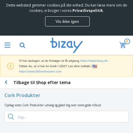
Dette websted gemmer cookies på din enhed. Du kan læse mere om de
cookies, vi bruger i vores
Privatlivspolitik
.
Vis ikke igen
0
Vi har opdaget, at du forsøger at få adgang
https://www.bizay.dk
.
Vidste du, at vi har en butik i USA? Lav dine indkøb i
https://www.360onlineprint.com
Tilbage til Shop efter tema
Cork Produkter
Opdag vores Cork Produkter udvalg og glæd dig over vores gode tilbud