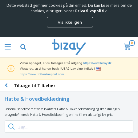
Dette websted gemmer cookies på din enhed. Du kan læse mere om de
T
cookies, vi bruger i vores
Privatlivspolitik
.
o
p
Vis ikke igen
s
M
æ
a
l
r
g
0
k
e
S
e
r
a
d
e
l
s
Vi har opdaget, at du forsøger at få adgang
https://www.bizay.dk
.
g
f
V
Vidste du, at vi har en butik i USA? Lav dine indkøb i
s
ø
i
https://www.360onlineprint.com
f
r
s
r
i
Tilbage til Tilbehør
n
e
n
K
i
m
g
o
n
m
Hatte & Hovedbeklædning
s
n
g
e
m
t
e
n
Personaliser ethvert af vore kvalitets Hatte & Hovedbeklædning og skab din egen
T
a
o
r
d
brugerdefinerede Hatte & Hovedbeklædning online til en ufatteligt lav pris.
a
t
r
o
e
s
e
a
g
P
k
r
r
U
T
r
e
i
t
d
ø
o