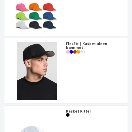
FlexFit | Kasket ulden
kæmmet
+
9
Kasket Rittel