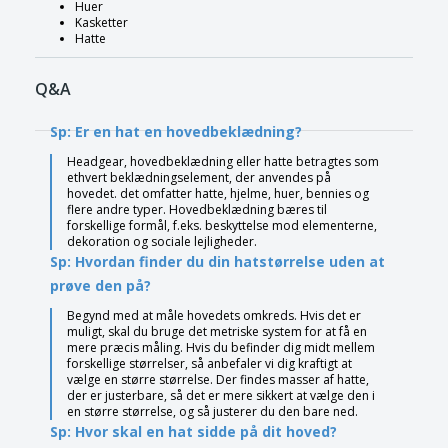
Huer
Kasketter
Hatte
Q&A
Sp: Er en hat en hovedbeklædning?
Headgear, hovedbeklædning eller hatte betragtes som
ethvert beklædningselement, der anvendes på
hovedet. det omfatter hatte, hjelme, huer, bennies og
flere andre typer. Hovedbeklædning bæres til
forskellige formål, f.eks. beskyttelse mod elementerne,
dekoration og sociale lejligheder.
Sp: Hvordan finder du din hatstørrelse uden at
prøve den på?
Begynd med at måle hovedets omkreds. Hvis det er
muligt, skal du bruge det metriske system for at få en
mere præcis måling. Hvis du befinder dig midt mellem
forskellige størrelser, så anbefaler vi dig kraftigt at
vælge en større størrelse. Der findes masser af hatte,
der er justerbare, så det er mere sikkert at vælge den i
en større størrelse, og så justerer du den bare ned.
Sp: Hvor skal en hat sidde på dit hoved?