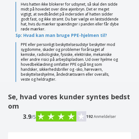
Hvis hatten ikke blokerer for udsynet, så skal den sidde
midt på hovedet over dine øjenbryn. Det er meget
vigtigt, at svedbåndet på indersiden af hatten sidder
godt fast, og ikke stramt. Du bør vælge en løstsiddende
hat, hvis du mærker spændinger i panden eller får dybe
røde mærker.
Sp: Hvad kan man bruge PPE-hjelmen til?
PPE eller personligt beskyttelsesudstyr beskytter mod
sygdomme, skader og problemer forårsaget af
kemiske, radiologiske, fysiske, elektriske, mekaniske
eller andre risici på arbejdspladsen. Ud over hjelme og
hovedbeklædning omfatter PPE også ting som
handsker, sikkerhedsbriller og -sko, høreværn,
beskyttelseshjelme, åndedrætsværn eller overalls,
veste og heldragter.
Se, hvad vores kunder syntes bedst
om
3.9
/5
192
Anmeldelser