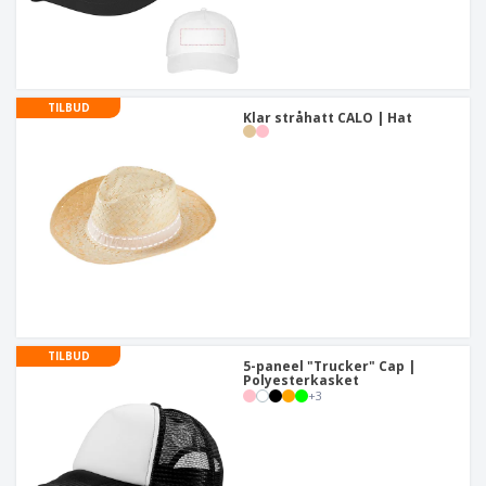
TILBUD
Klar stråhatt CALO | Hat
TILBUD
5-paneel "Trucker" Cap |
Polyesterkasket
+
3