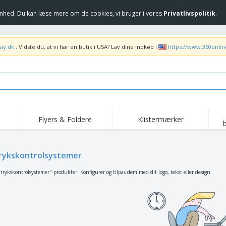
hed. Du kan læse mere om de cookies, vi bruger i vores
Privatlivspolitik
.
ay.dk
. Vidste du, at vi har en butik i USA? Lav dine indkøb i
https://www.360onli
Flyers & Foldere
Klistermærker
Høj
Trending
Nye produkter
ka
Flag, Seremonielle
ykskontrolsystemer
Rul-Op
T-sh
standarder og
Guidons
Food Service udstyr og
Roll-ups
Bro
rykskontrolsystemer"-produkter. Konfigurer og tilpas dem med dit logo, tekst eller design.
forsyninger
Hjem levering og
Engangsprodukter
Uden
takeaway
Klistermærker, vinyler
Armbåndsure
Arb
og plakater
Hættetrøjer
Kopper og trofæer
For