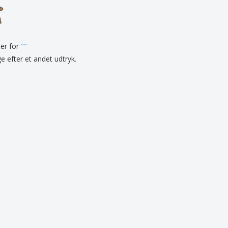
onlige gaver
logiske produkter
er og kataloger
ter for
"
"
ge efter et andet udtryk.