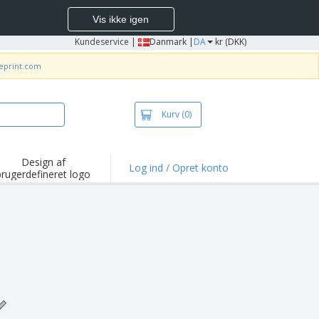
Vis ikke igen
Kundeservice
|
Danmark |
DA
kr (DKK)
neprint.com
Kurv
(0)
Design af
Log ind / Opret konto
brugerdefineret logo
depunkter og
mpagner
irts og poloer
deri
dørs aktiviteter
ejd hjemmefra
sendelseskasser