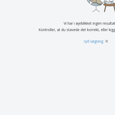
Udstillere
Medaljer
Pers
Plakater
Mad og slik
Øko
Kufferter og rygsække
Printeretiketter
Bøg
Vi har i øjeblikket ingen resulta
Kontroller, at du stavede det korrekt, eller kig
×
ryd søgning