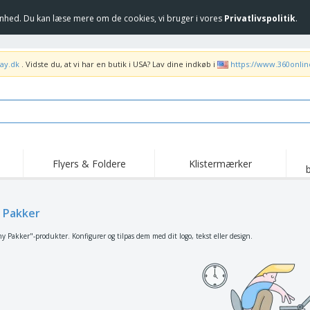
hed. Du kan læse mere om de cookies, vi bruger i vores
Privatlivspolitik
.
ay.dk
. Vidste du, at vi har en butik i USA? Lav dine indkøb i
https://www.360onli
Flyers & Foldere
Klistermærker
Høj
Trending
Nye produkter
ka
Flag, Seremonielle
 Pakker
Rul-Op
T-sh
standarder og
Guidons
Food Service udstyr og
Roll-ups
Bro
y Pakker"-produkter. Konfigurer og tilpas dem med dit logo, tekst eller design.
forsyninger
Hjem levering og
Engangsprodukter
Uden
takeaway
Klistermærker, vinyler
Armbåndsure
Arb
og plakater
Hættetrøjer
Kopper og trofæer
For