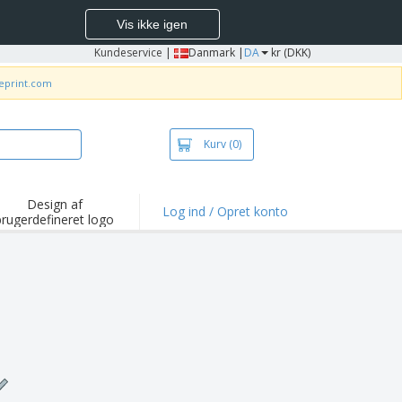
Vis ikke igen
Kundeservice
|
Danmark |
DA
kr (DKK)
neprint.com
Kurv
(0)
Design af
Log ind / Opret konto
brugerdefineret logo
depunkter og
mpagner
irts og poloer
deri
dørs aktiviteter
ejd hjemmefra
sendelseskasser