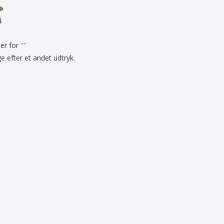
onlige gaver
logiske produkter
er og kataloger
ter for
"
"
ge efter et andet udtryk.