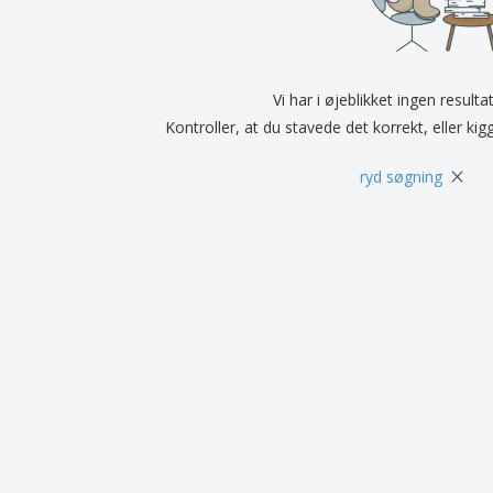
Udstillere
Medaljer
Pers
Plakater
Mad og slik
Øko
Kufferter og rygsække
Printeretiketter
Bøg
Vi har i øjeblikket ingen resulta
Kontroller, at du stavede det korrekt, eller kig
×
ryd søgning