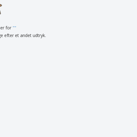
onlige gaver
logiske produkter
er og kataloger
ter for
"
"
ge efter et andet udtryk.