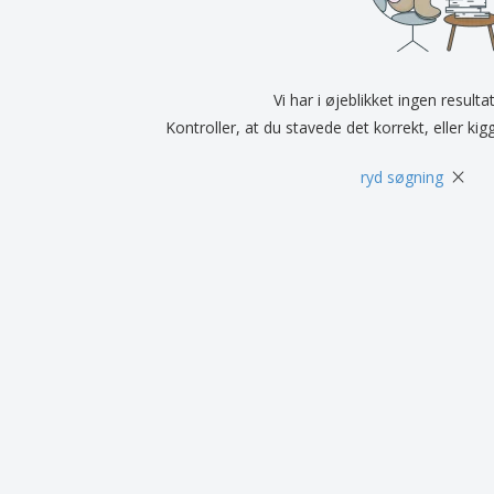
Udstillere
Medaljer
Pers
Plakater
Mad og slik
Øko
Kufferter og rygsække
Printeretiketter
Bøg
Vi har i øjeblikket ingen resulta
Kontroller, at du stavede det korrekt, eller kig
×
ryd søgning