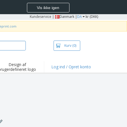
Vis ikke igen
Kundeservice
|
Danmark |
DA
kr (DKK)
neprint.com
Kurv
(0)
Design af
Log ind / Opret konto
brugerdefineret logo
depunkter og
mpagner
irts og poloer
deri
dørs aktiviteter
ejd hjemmefra
sendelseskasser