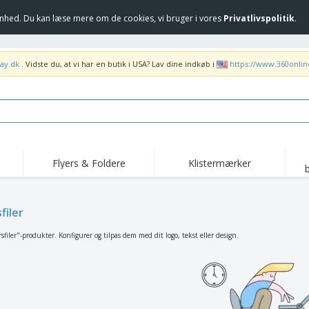
hed. Du kan læse mere om de cookies, vi bruger i vores
Privatlivspolitik
.
ay.dk
. Vidste du, at vi har en butik i USA? Lav dine indkøb i
https://www.360onli
Flyers & Foldere
Klistermærker
Høj
Trending
Nye produkter
ka
Flag, Seremonielle
filer
Rul-Op
T-sh
standarder og
Guidons
Food Service udstyr og
Roll-ups
Bro
sfiler"-produkter. Konfigurer og tilpas dem med dit logo, tekst eller design.
forsyninger
Hjem levering og
Engangsprodukter
Uden
takeaway
Klistermærker, vinyler
Armbåndsure
Arb
og plakater
Hættetrøjer
Kopper og trofæer
For