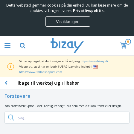
Dette websted gemmer cookies på din enhed. Du kan læse mere om de
T
cookies, vi bruger i vores
Privatlivspolitik
.
o
p
Vis ikke igen
s
M
æ
a
l
r
g
0
k
e
S
e
r
a
d
e
l
s
Vi har opdaget, at du forsøger at få adgang
https://www.bizay.dk
.
g
f
V
Vidste du, at vi har en butik i USA? Lav dine indkøb i
s
ø
i
https://www.360onlineprint.com
f
r
s
r
i
Tilbage til Værktøj Og Tilbehør
n
e
n
K
i
m
g
o
n
m
Forstøvere
s
n
g
e
m
t
e
n
Køb "Forstøvere"-produkter. Konfigurer og tilpas dem med dit logo, tekst eller design.
T
a
o
r
d
a
t
r
o
e
s
e
a
g
P
k
r
r
U
T
r
e
i
t
d
ø
o