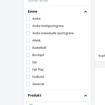
Sorter efter
Bonuskort
T-shirt
Emne
Magneter
Andre
Vinylbanner
Andre holdsportsgrene
Andre individuelle sportsgrene
Atletik
Basketball
Bordspil
Trof
Dyr
Fair Play
Fodbold
Generisk
Gymnastik
Produkt
Kampsport