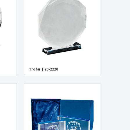
onlige gaver
logiske produkter
er og kataloger
Trofæ | 20-2220