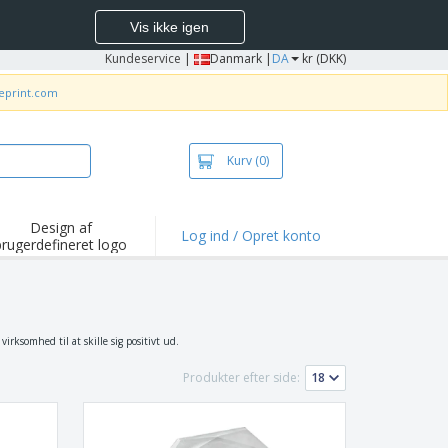
Vis ikke igen
Kundeservice
|
Danmark |
DA
kr (DKK)
neprint.com
Kurv
(0)
Design af
Log ind / Opret konto
brugerdefineret logo
depunkter og
mpagner
irts og poloer
deri
virksomhed til at skille sig positivt ud.
dørs aktiviteter
Produkter efter side:
ejd hjemmefra
sendelseskasser