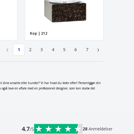
Kop | 212
‹
›
1
2
3
4
5
6
7
dine ansatte eller kunder? Vi har hvad du leder efter! Personliggør din
 også lave en aftale med en professionel designer, som kan skabe det
4.7
/5
28
Anmeldelser