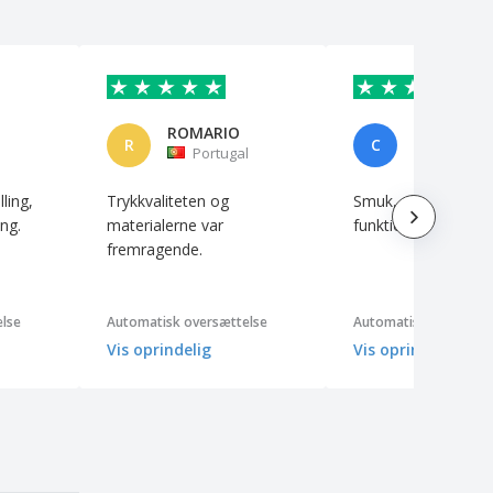
ROMARIO
R
C
Portugal
Portuga
ling,
Trykkvaliteten og
Smuk, elegant og
ang.
materialerne var
funktionel
fremragende.
lse
Automatisk oversættelse
Automatisk oversætte
Vis oprindelig
Vis oprindelig