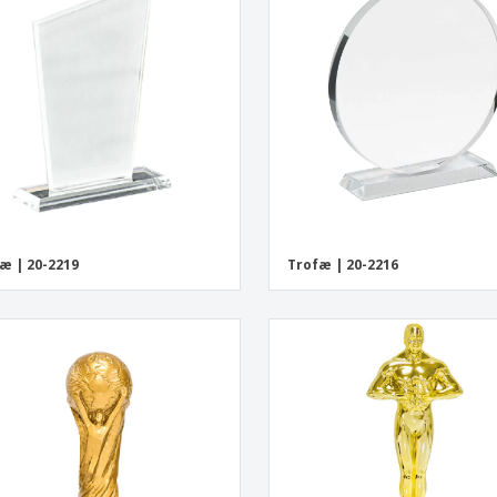
Udstillere
Medaljer
Pers
Plakater
Mad og slik
Øko
Kufferter og rygsække
Printeretiketter
Bøg
æ | 20-2219
Trofæ | 20-2216