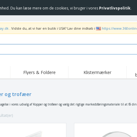
hed. Du kan læse mere om de cookies, vi bruger i vores
Privatlivspolitik
.
ay.dk
. Vidste du, at vi har en butik i USA? Lav dine indkøb i
https://www.360onli
Flyers & Foldere
Klistermærker
Høj
Trending
Nye produkter
ka
Flag, Seremonielle
r og trofæer
Rul-Op
T-sh
standarder og
Guidons
Food Service udstyr og
Roll-ups
Bro
gelse i vores udvalg af Kopper og trofæer og vælg det rigtige markedsføringsmateriale til at få din 
forsyninger
Hjem levering og
Engangsprodukter
Uden
takeaway
ltat(er)
Klistermærker, vinyler
Armbåndsure
Arb
og plakater
Hættetrøjer
Kopper og trofæer
For