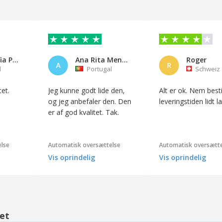
Carina Sofia Pinho Correia
Ana Rita Mendes
Roger
A
R
l
Portugal
Schweiz
tet.
Jeg kunne godt lide den,
Alt er ok. Nem bestil
og jeg anbefaler den. Den
leveringstiden lidt l
er af god kvalitet. Tak.
lse
Automatisk oversættelse
Automatisk oversætte
Vis oprindelig
Vis oprindelig
et