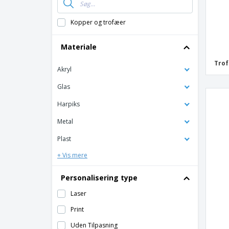
Ketsjersport
Kunst
Kopper og trofæer
Motorsport
Materiale
Numre
Trof
Olympiske spil
Akryl
Skøjtesport
Glas
Vandsport
Harpiks
Metal
Plast
+ Vis mere
Personalisering type
Laser
Print
Uden Tilpasning