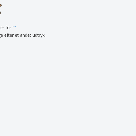
onlige gaver
logiske produkter
er og kataloger
ter for
"
"
ge efter et andet udtryk.