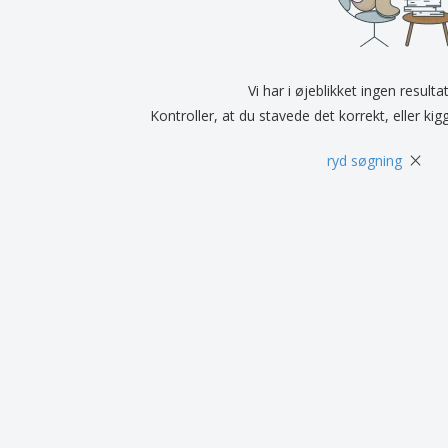
Udstillere
Medaljer
Pers
Plakater
Mad og slik
Øko
Kufferter og rygsække
Printeretiketter
Bøg
Vi har i øjeblikket ingen resulta
Kontroller, at du stavede det korrekt, eller kig
×
ryd søgning