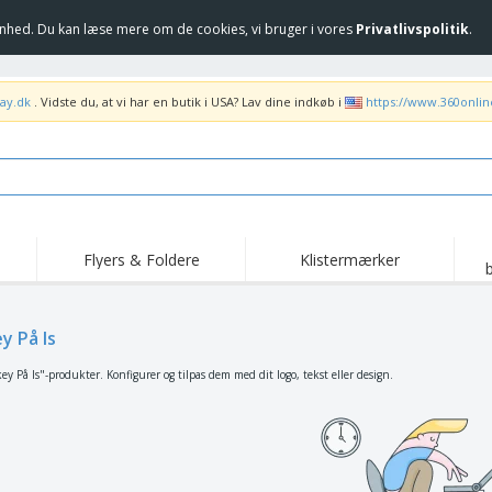
hed. Du kan læse mere om de cookies, vi bruger i vores
Privatlivspolitik
.
ay.dk
. Vidste du, at vi har en butik i USA? Lav dine indkøb i
https://www.360onli
Flyers & Foldere
Klistermærker
Høj
Trending
Nye produkter
ka
Flag, Seremonielle
y På Is
Rul-Op
T-sh
standarder og
Guidons
Food Service udstyr og
Roll-ups
Bro
y På Is"-produkter. Konfigurer og tilpas dem med dit logo, tekst eller design.
forsyninger
Hjem levering og
Engangsprodukter
Uden
takeaway
Klistermærker, vinyler
Armbåndsure
Arb
og plakater
Hættetrøjer
Kopper og trofæer
For