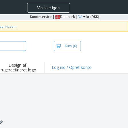
Vis ikke igen
Kundeservice
|
Danmark |
DA
kr (DKK)
neprint.com
Kurv
(0)
Design af
Log ind / Opret konto
brugerdefineret logo
depunkter og
mpagner
irts og poloer
deri
dørs aktiviteter
ejd hjemmefra
sendelseskasser