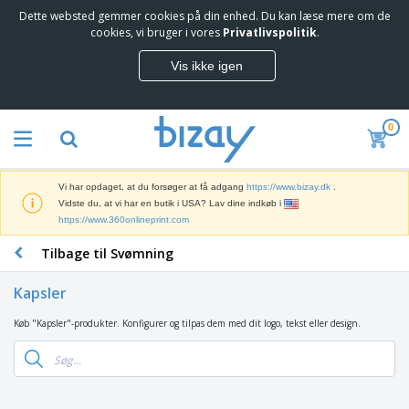
Dette websted gemmer cookies på din enhed. Du kan læse mere om de
T
cookies, vi bruger i vores
Privatlivspolitik
.
o
p
Vis ikke igen
s
M
æ
a
l
r
g
0
k
e
S
e
r
a
d
e
l
s
Vi har opdaget, at du forsøger at få adgang
https://www.bizay.dk
.
g
f
V
Vidste du, at vi har en butik i USA? Lav dine indkøb i
s
ø
i
https://www.360onlineprint.com
f
r
s
r
i
Tilbage til Svømning
n
e
n
K
i
m
g
o
n
m
Kapsler
s
n
g
e
m
t
e
n
Køb "Kapsler"-produkter. Konfigurer og tilpas dem med dit logo, tekst eller design.
T
a
o
r
d
a
t
r
o
e
s
e
a
g
P
k
r
r
U
T
r
e
i
t
d
ø
o