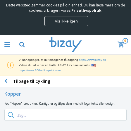
Dette websted gemmer cookies på din enhed. Du kan læse mere om de
T
cookies, vi bruger i vores
Privatlivspolitik
.
o
p
Vis ikke igen
s
M
æ
a
l
r
g
0
k
e
S
e
r
a
d
e
l
s
Vi har opdaget, at du forsøger at få adgang
https://www.bizay.dk
.
g
f
V
Vidste du, at vi har en butik i USA? Lav dine indkøb i
s
ø
i
https://www.360onlineprint.com
f
r
s
r
i
Tilbage til Cykling
n
e
n
K
i
m
g
o
n
m
Kopper
s
n
g
e
m
t
e
n
Køb "Kopper"-produkter. Konfigurer og tilpas dem med dit logo, tekst eller design.
T
a
o
r
d
a
t
r
o
e
s
e
a
g
P
k
r
r
U
T
r
e
i
t
d
ø
o