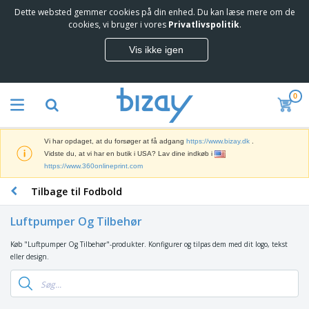
Dette websted gemmer cookies på din enhed. Du kan læse mere om de
T
cookies, vi bruger i vores
Privatlivspolitik
.
o
p
Vis ikke igen
s
M
æ
a
l
r
g
0
k
e
S
e
r
a
d
e
l
s
Vi har opdaget, at du forsøger at få adgang
https://www.bizay.dk
.
g
f
V
Vidste du, at vi har en butik i USA? Lav dine indkøb i
s
ø
i
https://www.360onlineprint.com
f
r
s
r
i
Tilbage til Fodbold
n
e
n
K
i
m
g
o
n
m
Luftpumper Og Tilbehør
s
n
g
e
m
t
e
n
Køb "Luftpumper Og Tilbehør"-produkter. Konfigurer og tilpas dem med dit logo, tekst
T
a
o
r
d
eller design.
a
t
r
o
e
s
e
a
g
P
k
r
r
U
T
r
e
i
t
d
ø
o