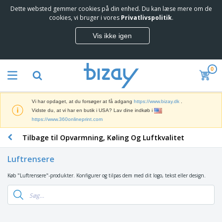
Dette websted gemmer cookies på din enhed. Du kan læse mere om de
T
cookies, vi bruger i vores
Privatlivspolitik
.
o
p
Vis ikke igen
s
M
æ
a
l
r
g
0
k
e
S
e
r
a
d
e
l
s
Vi har opdaget, at du forsøger at få adgang
https://www.bizay.dk
.
g
f
V
Vidste du, at vi har en butik i USA? Lav dine indkøb i
s
ø
i
https://www.360onlineprint.com
f
r
s
r
i
Tilbage til Opvarmning, Køling Og Luftkvalitet
n
e
n
K
i
m
g
o
n
m
Luftrensere
s
n
g
e
m
t
e
n
Køb "Luftrensere"-produkter. Konfigurer og tilpas dem med dit logo, tekst eller design.
T
a
o
r
d
a
t
r
o
e
s
e
a
g
P
k
r
r
U
T
r
e
i
t
d
ø
o