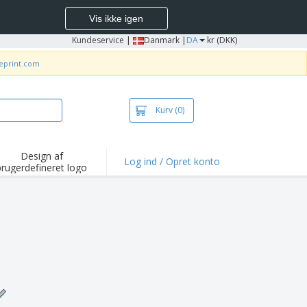
Vis ikke igen
Kundeservice
|
Danmark |
DA
kr (DKK)
neprint.com
Kurv
(0)
Design af
Log ind / Opret konto
brugerdefineret logo
depunkter og
mpagner
irts og poloer
deri
dørs aktiviteter
ejd hjemmefra
sendelseskasser