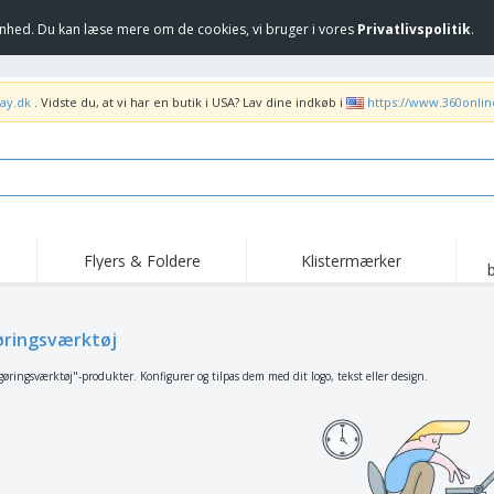
hed. Du kan læse mere om de cookies, vi bruger i vores
Privatlivspolitik
.
ay.dk
. Vidste du, at vi har en butik i USA? Lav dine indkøb i
https://www.360onli
Flyers & Foldere
Klistermærker
Høj
Trending
Nye produkter
ka
Flag, Seremonielle
ringsværktøj
Rul-Op
T-sh
standarder og
Guidons
Food Service udstyr og
Roll-ups
Bro
øringsværktøj"-produkter. Konfigurer og tilpas dem med dit logo, tekst eller design.
forsyninger
Hjem levering og
Engangsprodukter
Uden
takeaway
Klistermærker, vinyler
Armbåndsure
Arb
og plakater
Hættetrøjer
Kopper og trofæer
For