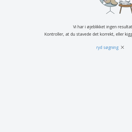
Udstillere
Medaljer
Pers
Plakater
Mad og slik
Øko
Kufferter og rygsække
Printeretiketter
Bøg
Vi har i øjeblikket ingen resulta
Kontroller, at du stavede det korrekt, eller kig
×
ryd søgning