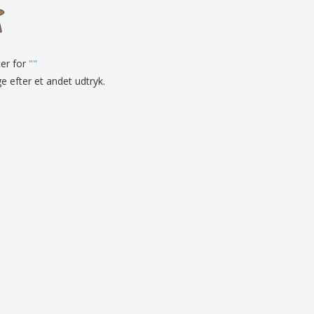
onlige gaver
logiske produkter
er og kataloger
ter for
"
"
ge efter et andet udtryk.