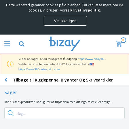
Dette websted gemmer cookies på din enhed. Du kan læse mere om de
T
cookies, vi bruger i vores
Privatlivspolitik
.
o
p
Vis ikke igen
s
M
æ
a
l
r
g
0
k
e
S
e
r
a
d
e
l
s
Vi har opdaget, at du forsøger at få adgang
https://www.bizay.dk
.
g
f
V
Vidste du, at vi har en butik i USA? Lav dine indkøb i
s
ø
i
https://www.360onlineprint.com
f
r
s
r
i
Tilbage til Kuglepenne, Blyanter Og Skriveartikler
n
e
n
K
i
m
g
o
n
m
Sager
s
n
g
e
m
t
e
n
Køb "Sager"-produkter. Konfigurer og tilpas dem med dit logo, tekst eller design.
T
a
o
r
d
a
t
r
o
e
s
e
a
g
P
k
r
r
U
T
r
e
i
t
d
ø
o