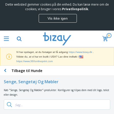
Dette websted gemmer cookies på din enhed. Du kan læse mere om de
T
cookies, vi bruger i vores
Privatlivspolitik
.
o
p
Vis ikke igen
s
M
æ
a
l
r
g
0
k
e
S
e
r
a
d
e
l
s
Vi har opdaget, at du forsøger at få adgang
https://www.bizay.dk
.
g
f
V
Vidste du, at vi har en butik i USA? Lav dine indkøb i
s
ø
i
https://www.360onlineprint.com
f
r
s
r
i
Tilbage til Hunde
n
e
n
K
i
m
g
o
n
m
Senge, Sengetøj Og Møbler
s
n
g
e
m
t
e
n
Køb "Senge, Sengetøj Og Møbler"-produkter. Konfigurer og tilpas dem med dit logo, tekst
T
a
o
r
d
eller design.
a
t
r
o
e
s
e
a
g
P
k
r
r
U
T
r
e
i
t
d
ø
o