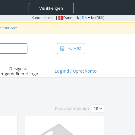
Vis ikke igen
Kundeservice
|
Danmark |
DA
kr (DKK)
neprint.com
Kurv
(0)
Design af
Log ind / Opret konto
brugerdefineret logo
depunkter og
mpagner
irts og poloer
deri
Produkter efter side:
dørs aktiviteter
ejd hjemmefra
sendelseskasser