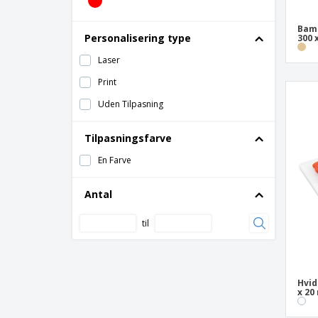
Bamb
Personalisering type
300 
Laser
Print
Uden Tilpasning
Tilpasningsfarve
En Farve
Antal
til
Hvid
x 2