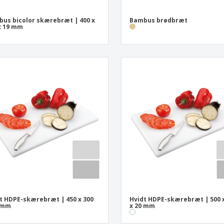
us bicolor skærebræt | 400 x
Bambus brødbræt
x 19 mm
t HDPE-skærebræt | 450 x 300
Hvidt HDPE-skærebræt | 500 
0 mm
x 20 mm