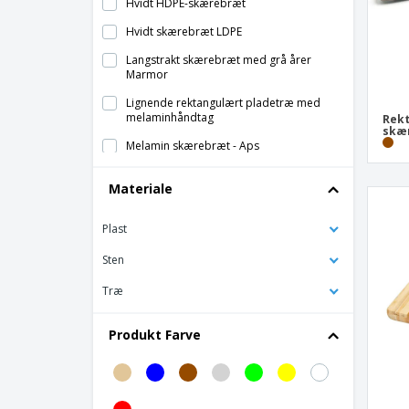
Hvidt HDPE-skærebræt
Hvidt skærebræt LDPE
Langstrakt skærebræt med grå årer
Marmor
Lignende rektangulært pladetræ med
melaminhåndtag
Rek
skær
Melamin skærebræt - Aps
Plast skærebræt - Servotel
Materiale
Plastik køkkenbræt - Irina
Plast
Rektangulært melamin skærebræt -
A'Bordo
Sten
Skærebræt med ringhvid marmor
Træ
Træ blæksprutte serveringsbræt - Galiza
Træ skærebræt
Produkt Farve