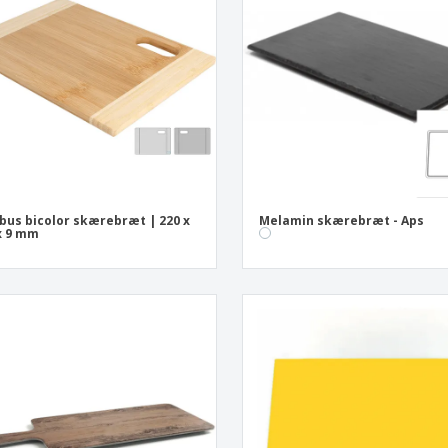
Udstillere
Medaljer
Pers
Plakater
Mad og slik
Øko
Kufferter og rygsække
Printeretiketter
Bøg
us bicolor skærebræt | 220 x
Melamin skærebræt - Aps
x 9 mm