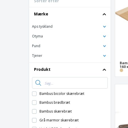
Sorter efter
Bonuskort
T-shirt
Mærke
Magneter
Aps tyskland
Vinylbanner
Otyma
Pund
Tjener
Bamb
160 
Produkt
Bambus bicolor skærebræt
Bambus brødbræt
Bambus skærebræt
Grå marmor skærebræt