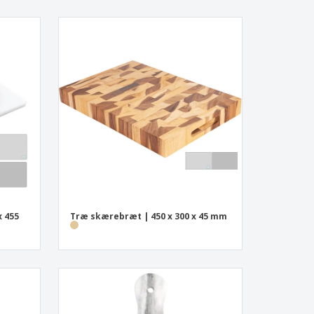
x 455
Træ skærebræt | 450 x 300 x 45 mm