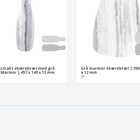
gstrakt skærebræt med grå
Grå marmor skærebræt | 356 
 Marmor | 457 x 140 x 12 mm
x 12 mm