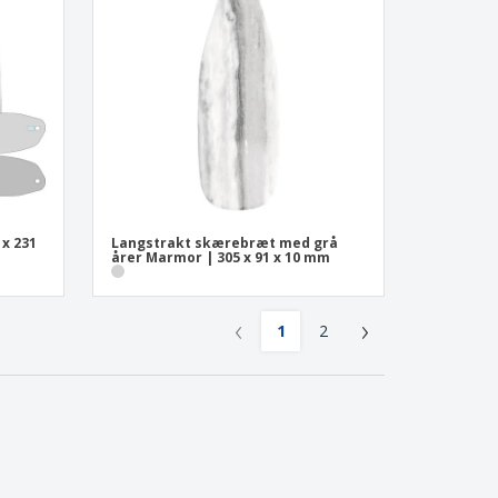
x 231
Langstrakt skærebræt med grå
årer Marmor | 305 x 91 x 10 mm
‹
›
1
2