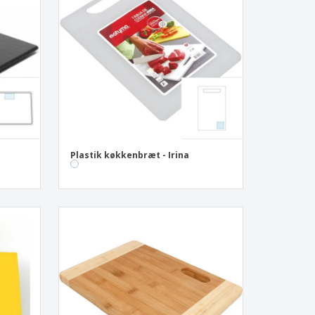
onlige gaver
logiske produkter
er og kataloger
Plastik køkkenbræt - Irina