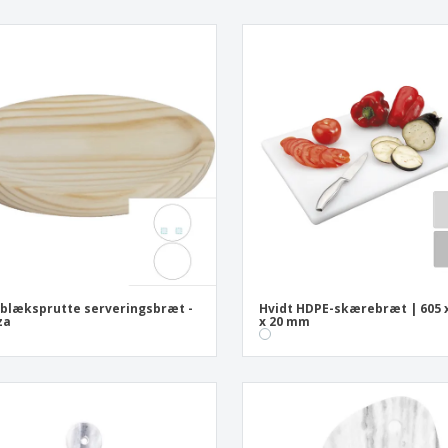
blæksprutte serveringsbræt -
Hvidt HDPE-skærebræt | 605 
za
x 20 mm