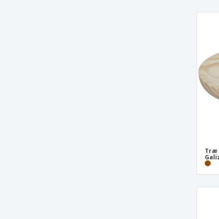
Træ 
Gali