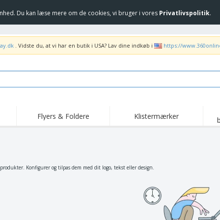
hed. Du kan læse mere om de cookies, vi bruger i vores
Privatlivspolitik
.
ay.dk
. Vidste du, at vi har en butik i USA? Lav dine indkøb i
https://www.360onli
Flyers & Foldere
Klistermærker
Høj
Trending
Nye produkter
ka
Flag, Seremonielle
Rul-Op
T-sh
standarder og
Guidons
Food Service udstyr og
Roll-ups
Bro
produkter. Konfigurer og tilpas dem med dit logo, tekst eller design.
forsyninger
Hjem levering og
Engangsprodukter
Uden
takeaway
Klistermærker, vinyler
Armbåndsure
Arb
og plakater
Hættetrøjer
Kopper og trofæer
For