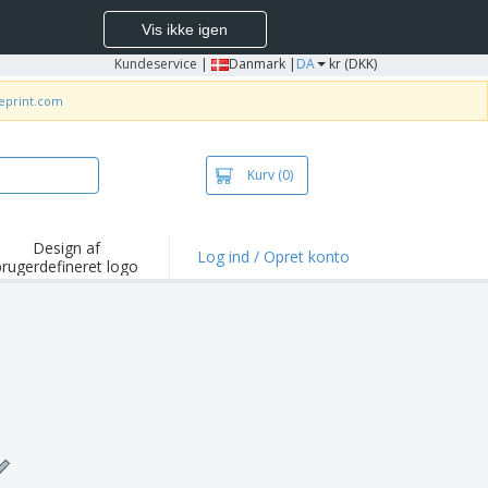
Vis ikke igen
Kundeservice
|
Danmark |
DA
kr (DKK)
neprint.com
Kurv
(0)
Design af
Log ind / Opret konto
brugerdefineret logo
depunkter og
mpagner
irts og poloer
deri
dørs aktiviteter
ejd hjemmefra
sendelseskasser