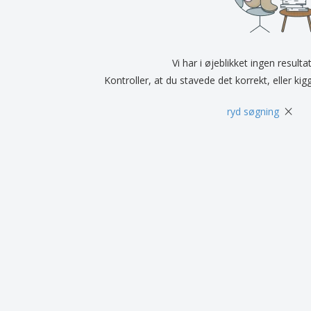
Udstillere
Medaljer
Pers
Plakater
Mad og slik
Øko
Kufferter og rygsække
Printeretiketter
Bøg
Vi har i øjeblikket ingen resulta
Kontroller, at du stavede det korrekt, eller kig
×
ryd søgning