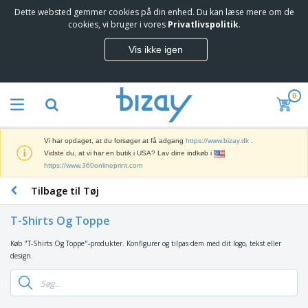
Dette websted gemmer cookies på din enhed. Du kan læse mere om de
T
cookies, vi bruger i vores
Privatlivspolitik
.
o
p
Vis ikke igen
s
M
æ
a
l
r
g
0
k
e
S
e
r
a
d
e
l
s
Vi har opdaget, at du forsøger at få adgang
https://www.bizay.dk
.
g
f
V
Vidste du, at vi har en butik i USA? Lav dine indkøb i
s
ø
i
https://www.360onlineprint.com
f
r
s
r
i
Tilbage til Tøj
n
e
n
K
i
m
g
o
n
m
T-Shirts Og Toppe
s
n
g
e
m
t
e
n
Køb "T-Shirts Og Toppe"-produkter. Konfigurer og tilpas dem med dit logo, tekst eller
T
a
o
r
d
design.
a
t
r
o
e
s
e
a
g
P
k
r
r
U
T
r
e
i
t
d
ø
o