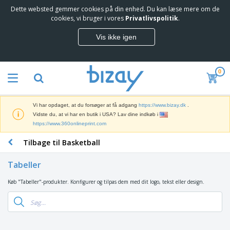
Dette websted gemmer cookies på din enhed. Du kan læse mere om de
T
cookies, vi bruger i vores
Privatlivspolitik
.
o
p
Vis ikke igen
s
M
æ
a
l
r
g
0
k
e
S
e
r
a
d
e
l
s
Vi har opdaget, at du forsøger at få adgang
https://www.bizay.dk
.
g
f
V
Vidste du, at vi har en butik i USA? Lav dine indkøb i
s
ø
i
https://www.360onlineprint.com
f
r
s
r
i
Tilbage til Basketball
n
e
n
K
i
m
g
o
n
m
Tabeller
s
n
g
e
m
t
e
n
Køb "Tabeller"-produkter. Konfigurer og tilpas dem med dit logo, tekst eller design.
T
a
o
r
d
a
t
r
o
e
s
e
a
g
P
k
r
r
U
T
r
e
i
t
d
ø
o