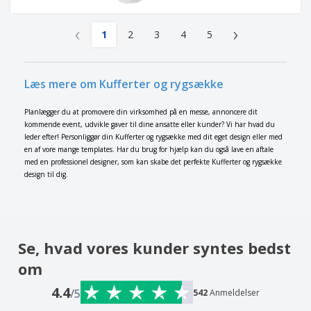
‹
›
1
2
3
4
5
Læs mere om Kufferter og rygsække
Planlægger du at promovere din virksomhed på en messe, annoncere dit
kommende event, udvikle gaver til dine ansatte eller kunder? Vi har hvad du
leder efter! Personliggør din Kufferter og rygsække med dit eget design eller med
en af vore mange templates. Har du brug for hjælp kan du også lave en aftale
med en professionel designer, som kan skabe det perfekte Kufferter og rygsække
design til dig.
Se, hvad vores kunder syntes bedst
om
4.4
/5
542
Anmeldelser