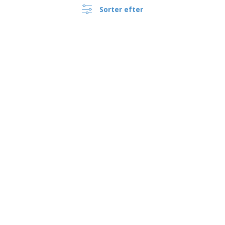
Sorter efter
›
Danmark |
DA
(kr DKK )
Whistleblowing Kanal