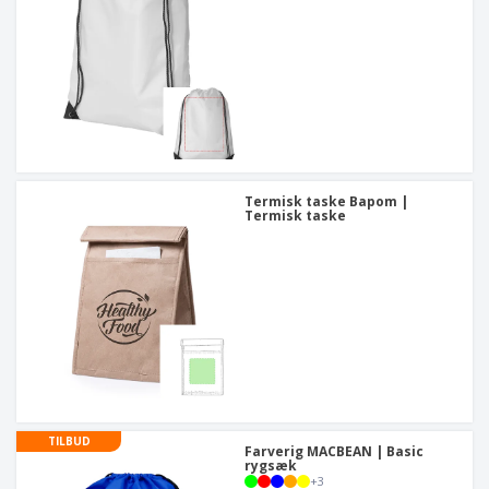
Termisk taske Bapom |
Termisk taske
TILBUD
Farverig MACBEAN | Basic
rygsæk
+
3