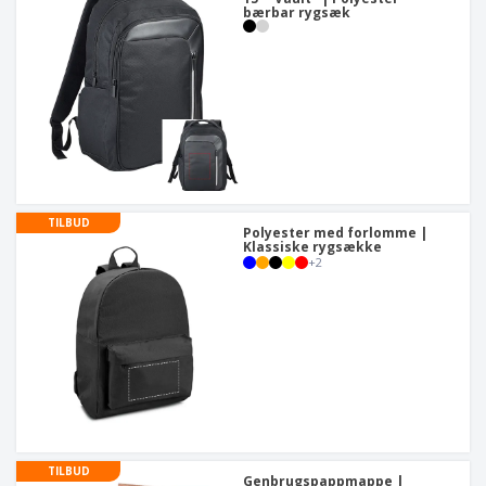
bærbar rygsæk
TILBUD
Polyester med forlomme |
Klassiske rygsække
+
2
TILBUD
Genbrugspappmappe |