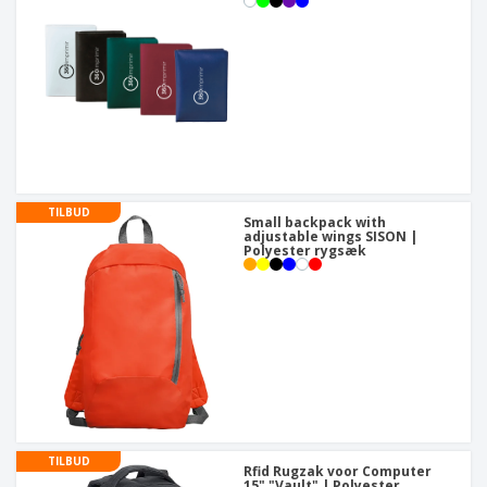
TILBUD
Small backpack with
adjustable wings SISON |
Polyester rygsæk
TILBUD
Rfid Rugzak voor Computer
15" "Vault" | Polyester