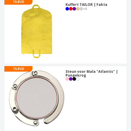
TILBUD
Kuffert TAILOR | Fakta
+
4
TILBUD
Steun voor Mala "Atlantis" |
Pungekrog