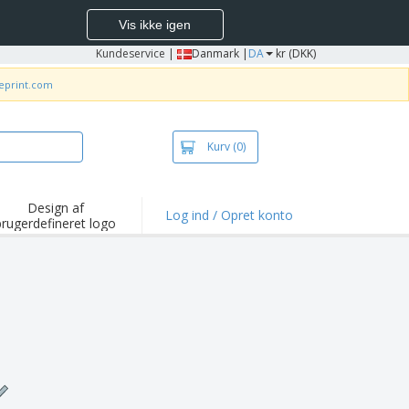
Vis ikke igen
Kundeservice
|
Danmark |
DA
kr (DKK)
neprint.com
Kurv
(0)
Design af
Log ind / Opret konto
brugerdefineret logo
depunkter og
mpagner
irts og poloer
deri
dørs aktiviteter
ejd hjemmefra
sendelseskasser