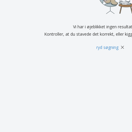
Udstillere
Medaljer
Pers
Plakater
Mad og slik
Øko
Kufferter og rygsække
Printeretiketter
Bøg
Vi har i øjeblikket ingen resulta
Kontroller, at du stavede det korrekt, eller kig
×
ryd søgning