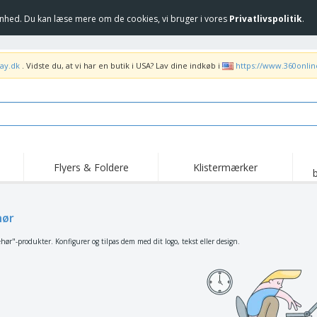
hed. Du kan læse mere om de cookies, vi bruger i vores
Privatlivspolitik
.
ay.dk
. Vidste du, at vi har en butik i USA? Lav dine indkøb i
https://www.360onli
Flyers & Foldere
Klistermærker
Høj
Trending
Nye produkter
ka
Flag, Seremonielle
hør
Rul-Op
T-sh
standarder og
Guidons
Food Service udstyr og
Roll-ups
Bro
hør"-produkter. Konfigurer og tilpas dem med dit logo, tekst eller design.
forsyninger
Hjem levering og
Engangsprodukter
Uden
takeaway
Klistermærker, vinyler
Armbåndsure
Arb
og plakater
Hættetrøjer
Kopper og trofæer
For