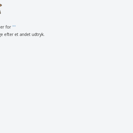
onlige gaver
logiske produkter
er og kataloger
ter for
"
"
ge efter et andet udtryk.