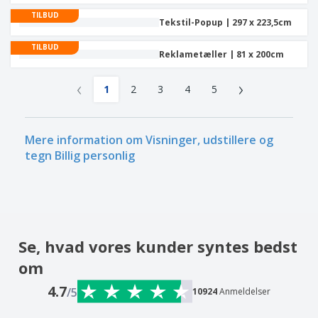
TILBUD
Tekstil-Popup | 297 x 223,5cm
TILBUD
Reklametæller | 81 x 200cm
‹
›
1
2
3
4
5
Mere information om Visninger, udstillere og
tegn Billig personlig
Se, hvad vores kunder syntes bedst
om
4.7
/5
10924
Anmeldelser