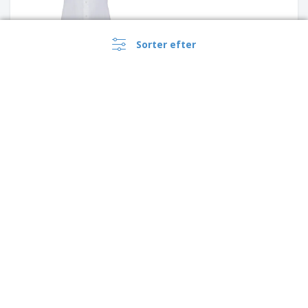
Sorter efter
SOL'S | Kortærmet
poplinskjorte til mænd
Russell Europe | Oxford
›
skjorte
Danmark |
DA
(kr DKK )