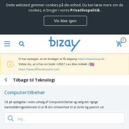
Dette websted gemmer cookies på din enhed. Du kan læse mere om de
T
cookies, vi bruger i vores
Privatlivspolitik
.
o
p
Vis ikke igen
s
M
æ
a
l
r
g
0
k
e
S
e
r
a
d
e
l
s
Vi har opdaget, at du forsøger at få adgang
https://www.bizay.dk
.
g
f
V
Vidste du, at vi har en butik i USA? Lav dine indkøb i
s
ø
i
https://www.360onlineprint.com
f
r
s
r
i
Tilbage til Teknologi
n
e
n
K
i
m
g
o
n
m
Computertilbehør
s
n
g
e
m
t
e
n
Gå på opdagelse i vores udvalg af Computertilbehør og vælg det rigtige
T
a
o
r
d
markedsføringsmateriale til at få din virksomhed til at skille sig positivt ud.
a
t
r
o
e
s
e
a
g
P
k
r
r
U
T
r
e
i
t
d
ø
o