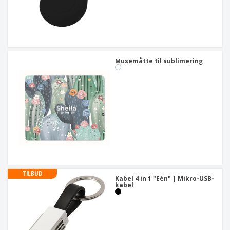
Musemåtte til sublimering
TILBUD
Kabel 4 in 1 "Eén" | Mikro-USB-
kabel