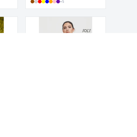
+
5
T-
SOL'S | Dame T-shirt med stropper
JURIDISKE MEDDELELSER
Vilkår og betingelser
Privatlivspolitik