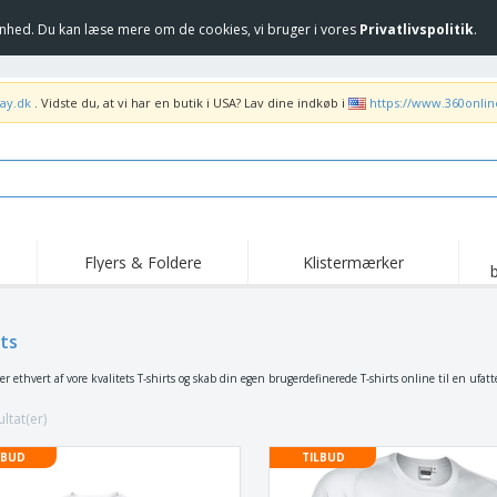
hed. Du kan læse mere om de cookies, vi bruger i vores
Privatlivspolitik
.
ay.dk
. Vidste du, at vi har en butik i USA? Lav dine indkøb i
https://www.360onli
Flyers & Foldere
Klistermærker
Høj
Trending
Nye produkter
ka
Flag, Seremonielle
rts
Rul-Op
T-sh
standarder og
Guidons
Food Service udstyr og
Roll-ups
Bro
er ethvert af vore kvalitets T-shirts og skab din egen brugerdefinerede T-shirts online til en ufattel
forsyninger
Hjem levering og
Engangsprodukter
Uden
takeaway
ltat(er)
Klistermærker, vinyler
Armbåndsure
Arb
og plakater
LBUD
TILBUD
Hættetrøjer
Kopper og trofæer
For