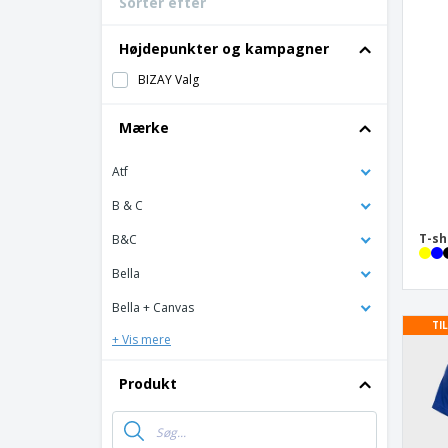
Sorter efter
Bonuskort
T-shirt
Højdepunkter og kampagner
Magneter
BIZAY Valg
Vinylbanner
Mærke
Atf
B & C
T-sh
B&C
Bella
Bella + Canvas
TI
+ Vis mere
Produkt