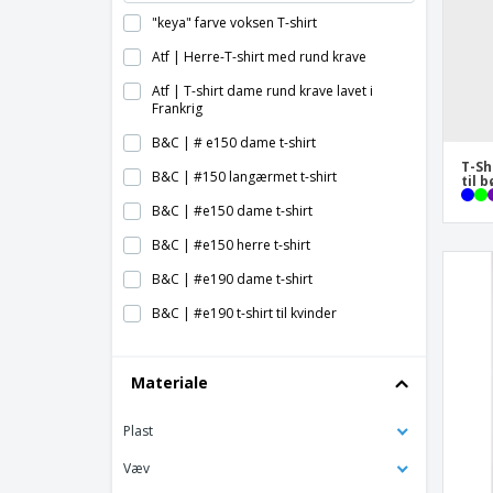
"keya" farve voksen T-shirt
Atf | Herre-T-shirt med rund krave
Atf | T-shirt dame rund krave lavet i
Frankrig
B&C | # e150 dame t-shirt
T-Sh
B&C | #150 langærmet t-shirt
til 
B&C | #e150 dame t-shirt
B&C | #e150 herre t-shirt
B&C | #e190 dame t-shirt
B&C | #e190 t-shirt til kvinder
B&C | #e190 t-shirt til mænd
Materiale
B&C | Athletic Move T-shirt med
ærmegab
Plast
B&C | Atletic move t-shirt
B&C | Baseball t-shirt
Væv