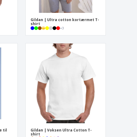
Gildan | Ultra cotton kortærmet T-
shirt
+
3
 til
Gildan | Voksen Ultra Cotton T-
shirt