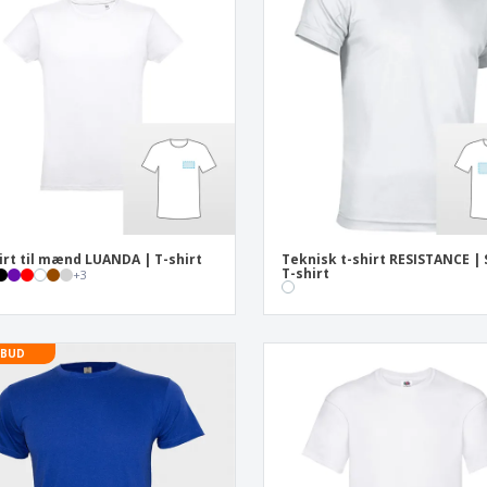
Udstillere
Medaljer
Pers
Plakater
Mad og slik
Øko
Kufferter og rygsække
Printeretiketter
Bøg
irt til mænd LUANDA | T-shirt
Teknisk t-shirt RESISTANCE | 
T-shirt
+
3
LBUD