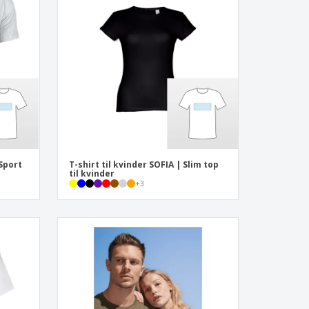
onlige gaver
logiske produkter
er og kataloger
Sport
T-shirt til kvinder SOFIA | Slim top
til kvinder
+
3