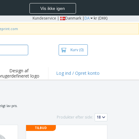
Vis ikke igen
Kundeservice
|
Danmark |
DA
kr (DKK)
neprint.com
Kurv
(0)
Design af
Log ind / Opret konto
brugerdefineret logo
depunkter og
mpagner
irts og poloer
deri
igt lav pris.
dørs aktiviteter
Produkter efter side:
ejd hjemmefra
TILBUD
sendelseskasser