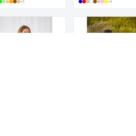
+
5
+
4
| #e150 dame t-shirt
Fruit Of The Loom | Iconic-T 
shirt til mænd
+
5
KUNDESERVICE
s
Kundeservice
Min konto