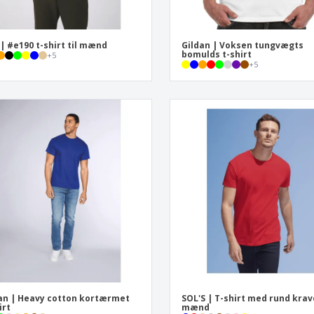
| #e190 t-shirt til mænd
Gildan | Voksen tungvægts
bomulds t-shirt
+
5
+
5
an | Heavy cotton kortærmet
SOL'S | T-shirt med rund krave
irt
mænd