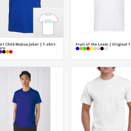
irt Child Mukua Joker | T-shirt
Fruit of the Loom | Original T
børn
+
2