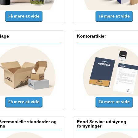
Få mere at vide
Få mere at vide
lage
Kontorartikler
Få mere at vide
Få mere at vide
Seremonielle standarder og
Food Service udstyr og
ns
forsyninger