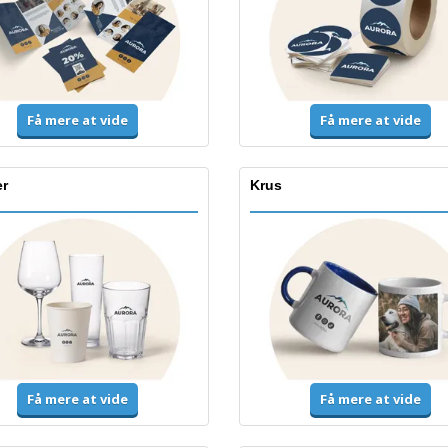
Få mere at vide
Få mere at vide
r
Krus
Få mere at vide
Få mere at vide