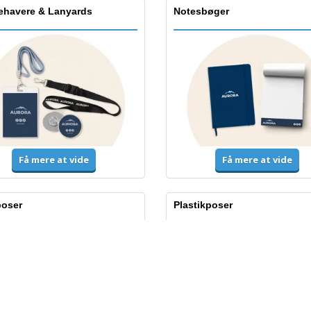
dehavere & Lanyards
Notesbøger
Få mere at vide
Få mere at vide
poser
Plastikposer