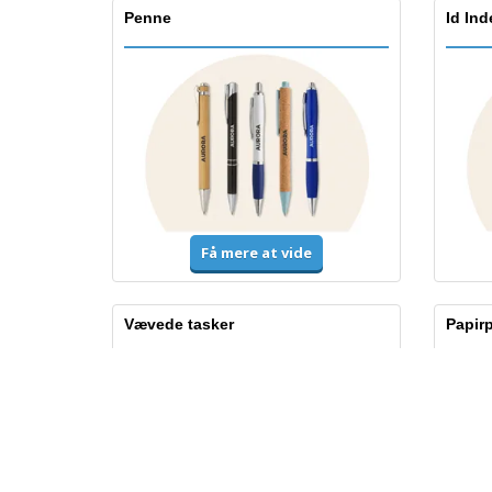
Penne
Id In
Få mere at vide
Vævede tasker
Papir