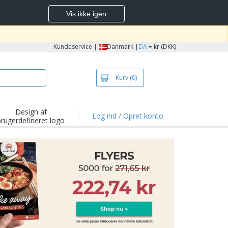
Vis ikke igen
Kundeservice
|
Danmark |
DA
kr (DKK)
Kurv
(0)
Design af
Log ind / Opret konto
brugerdefineret logo
depunkter og
mpagner
irts og poloer
deri
dørs aktiviteter
ejd hjemmefra
sendelseskasser