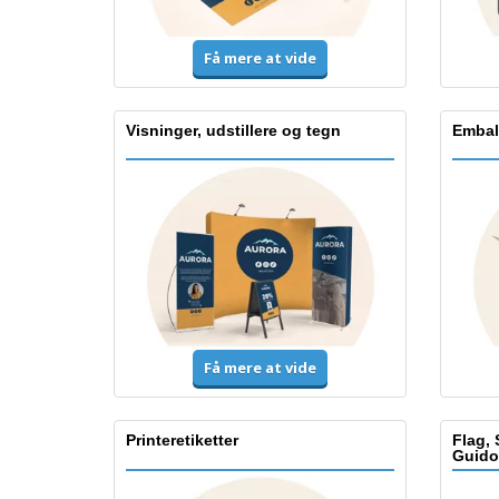
Få mere at vide
Visninger, udstillere og tegn
Embal
Få mere at vide
Printeretiketter
Flag, 
Guido