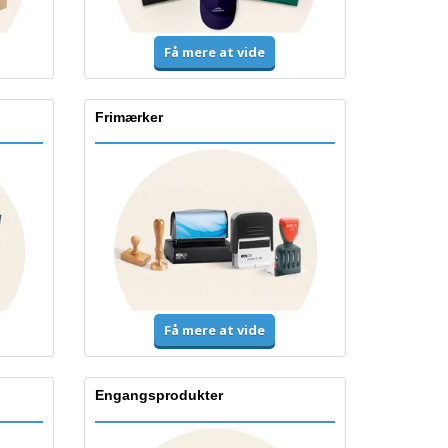
Få mere at vide
Frimærker
Få mere at vide
Engangsprodukter