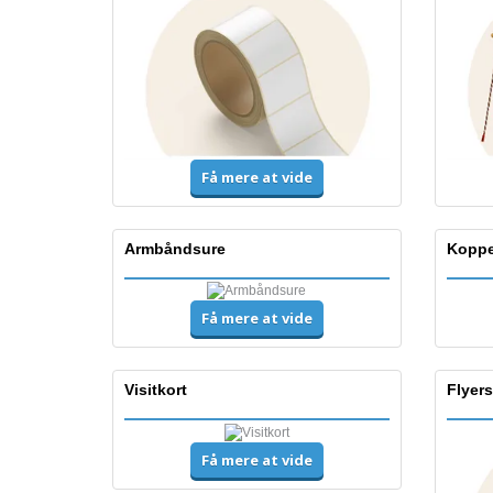
Få mere at vide
Armbåndsure
Koppe
Få mere at vide
Visitkort
Flyers
Få mere at vide