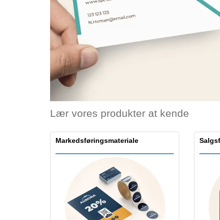
Bonuskort
T-shirt
Magneter
Vinylbanner
Lær vores produkter at kende
Markedsføringsmateriale
Salgs