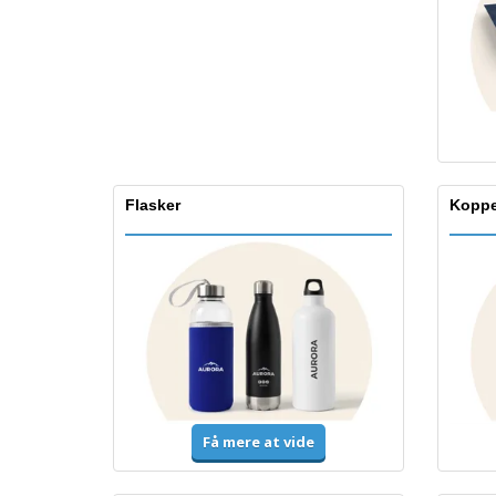
Flasker
Koppe
Få mere at vide