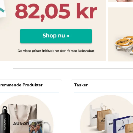
Udstillere
Medaljer
Pers
Plakater
Mad og slik
Øko
Kufferter og rygsække
Printeretiketter
Bøg
fremmende Produkter
Tasker