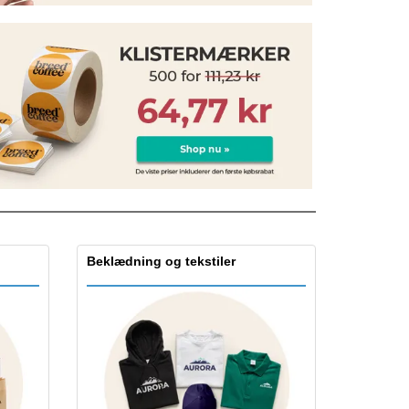
onlige gaver
logiske produkter
er og kataloger
Beklædning og tekstiler