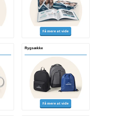
Få mere at vide
Rygsække
Få mere at vide