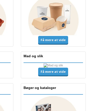
Få mere at vide
Mad og slik
Få mere at vide
Bøger og kataloger