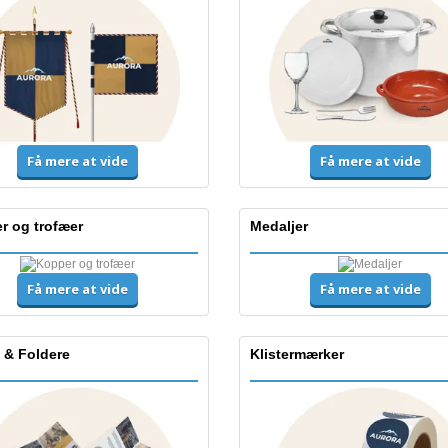
Få mere at vide
Få mere at vide
r og trofæer
Medaljer
Få mere at vide
Få mere at vide
 & Foldere
Klistermærker