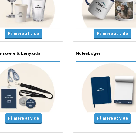
Få mere at vide
Få mere at vide
dehavere & Lanyards
Notesbøger
Få mere at vide
Få mere at vide