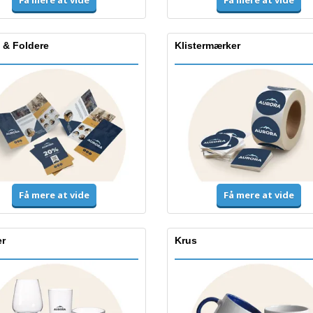
Få mere at vide
 & Foldere
Klistermærker
Få mere at vide
Få mere at vide
r
Krus