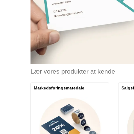
Bonuskort
T-shirt
Magneter
Vinylbanner
Lær vores produkter at kende
Markedsføringsmateriale
Salgs