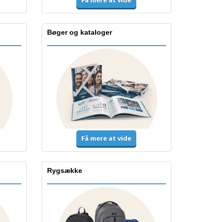
Få mere at vide
Bøger og kataloger
Få mere at vide
Rygsække