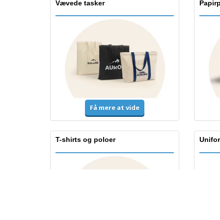
Vævede tasker
Papir
Få mere at vide
T-shirts og poloer
Unifo