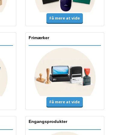
Få mere at vide
Frimærker
Få mere at vide
Engangsprodukter