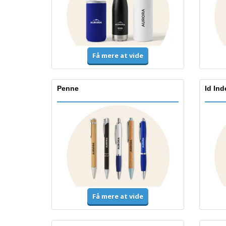
Få mere at vide
Penne
Id In
Få mere at vide