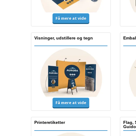
Få mere at vide
Visninger, udstillere og tegn
Embal
Få mere at vide
Printeretiketter
Flag, 
Guido