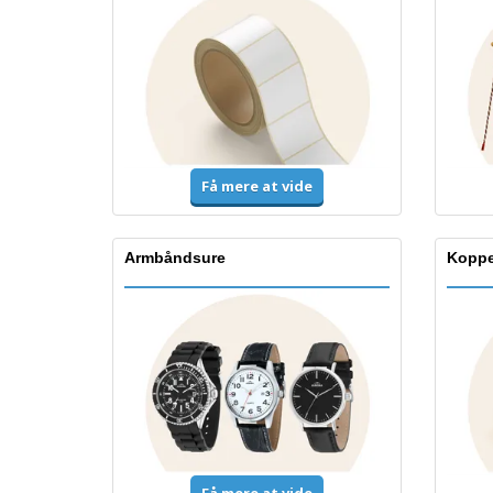
Få mere at vide
Armbåndsure
Koppe