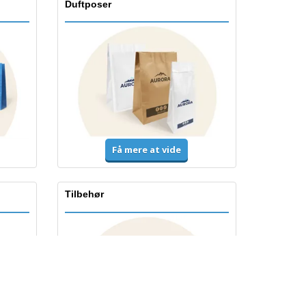
Duftposer
Få mere at vide
Tilbehør