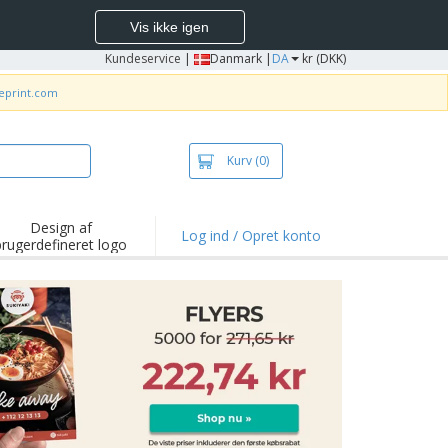
Vis ikke igen
Kundeservice
|
Danmark |
DA
kr (DKK)
neprint.com
Kurv
(0)
Design af
Log ind / Opret konto
brugerdefineret logo
depunkter og
mpagner
irts og poloer
deri
dørs aktiviteter
ejd hjemmefra
sendelseskasser