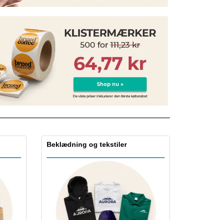
onlige gaver
logiske produkter
er og kataloger
Beklædning og tekstiler