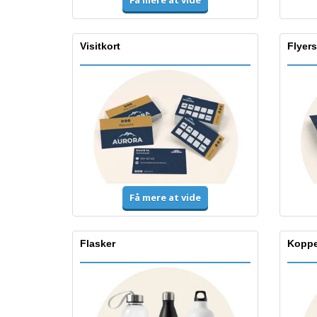
Få mere at vide
Visitkort
Flyers
Få mere at vide
Flasker
Koppe