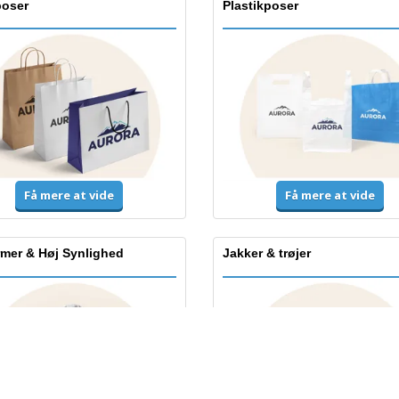
poser
Plastikposer
Få mere at vide
Få mere at vide
rmer & Høj Synlighed
Jakker & trøjer