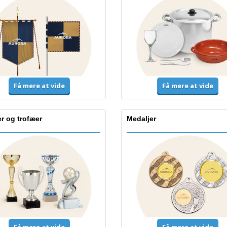
Få mere at vide
Få mere at vide
r og trofæer
Medaljer
Få mere at vide