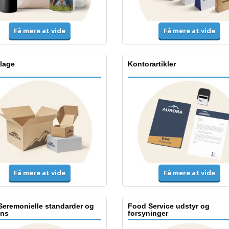
Få mere at vide
Få mere at vide
lage
Kontorartikler
Få mere at vide
Få mere at vide
Seremonielle standarder og
Food Service udstyr og
ns
forsyninger