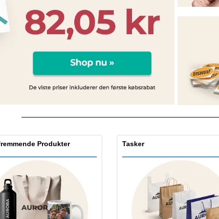
Udstillere
Medaljer
Pers
Plakater
Mad og slik
Øko
Kufferter og rygsække
Printeretiketter
Bøg
fremmende Produkter
Tasker