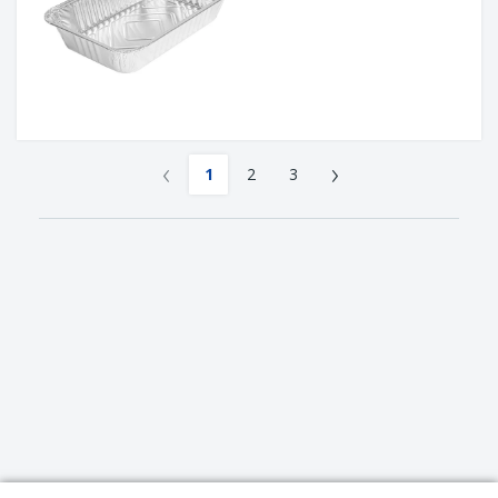
‹
›
1
2
3