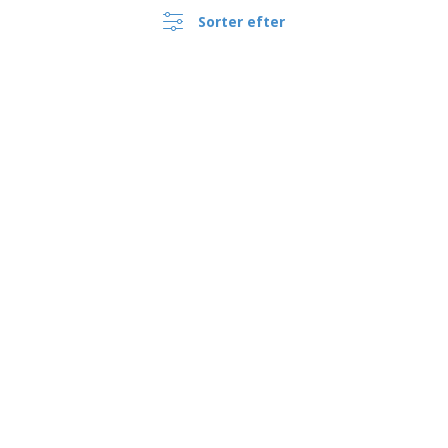
Sorter efter
›
Danmark |
DA
(kr DKK )
Whistleblowing Kanal