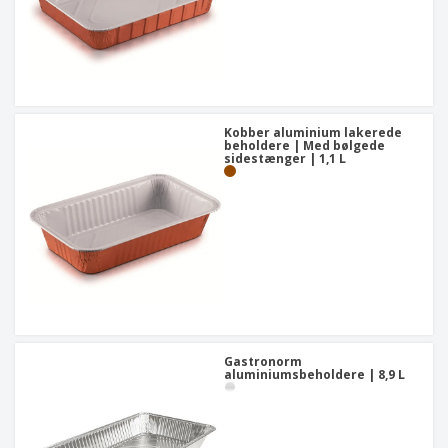
Kobber aluminium lakerede
beholdere | Med bølgede
sidestænger | 1,1 L
Gastronorm
aluminiumsbeholdere | 8,9 L