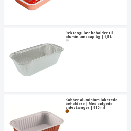
Rektangulær beholder til
aluminiumspaplåg | 1,5 L
Kobber aluminium lakerede
beholdere | Med bølgede
sidestænger | 910 ml