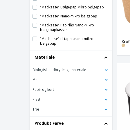
"Madkasse" Bølgepap Mikro bølgepap
"Madkasse" Nano-mikro bølgepap
"Madkasse" Papirlås Nano-Mikro
bølgepapkasser
"Madkasse" til tapas nano-mikro
Kraf
bølgepap
"Take Away"-bakke med 3 rum hvid PS
Materiale
"Traiteur" kasser med kortvindue
Biologisk nedbrydeligt materiale
2 siders kort til chokolade / praline
wienerbrødskort
Metal
2 siders kort til wienerbrød
Papir og kort
2-sidede kort til wienerbrødskort
Plast
2-sidet wienerbrødskort guld/sort kort
Træ
2-sidet wienerbrødskort med
chokolade/pralinekantkort
Produkt Farve
2-sidet wienerbrødspapbakke med
bølgede sider