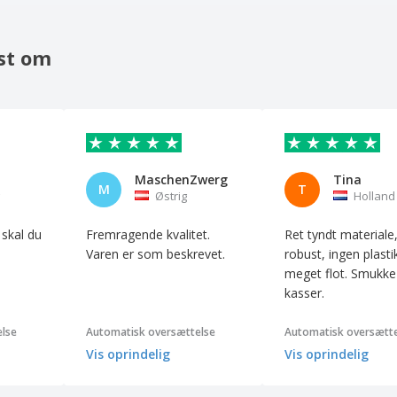
st om
MaschenZwerg
Tina
M
T
Østrig
Holland
 skal du
Fremragende kvalitet.
Ret tyndt material
Varen er som beskrevet.
robust, ingen plasti
meget flot. Smukke
kasser.
lse
Automatisk oversættelse
Automatisk oversætte
Vis oprindelig
Vis oprindelig