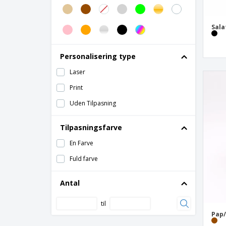
APET gennemsigtig "kugle" container
Sala
Åbne pommes frites kopper brunt pap
Aluminium Container
Personalisering type
Aluminium stegt kyllingebeholder
Laser
Amerikansk vandtæt emballage
Print
Anti-fedt blade "Deli"
Uden Tilpasning
Anti-fedt pergament papir kegler
Anti-fedt pergamentplader
Tilpasningsfarve
Areca Mini Terriner
En Farve
Areca ovale containere
Fuld farve
Ark "Crêpes" Papir
Antal
Bådformede fyrretræsbarkbåde
Bagasse "Bionic" hamburgeræsker
til
Pap/
Bagasse "Bionic" kasser