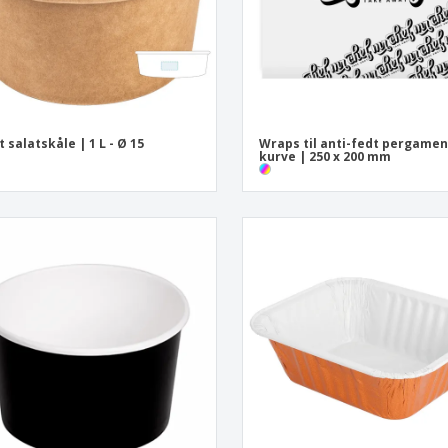
t salatskåle | 1 L - Ø 15
Wraps til anti-fedt pergamen
kurve | 250 x 200 mm