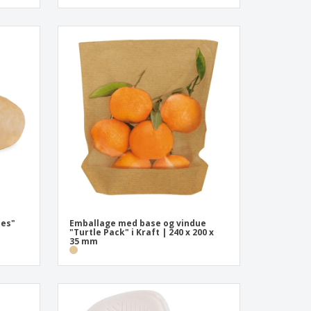
mes"
Emballage med base og vindue
"Turtle Pack" i Kraft | 240 x 200 x
35 mm