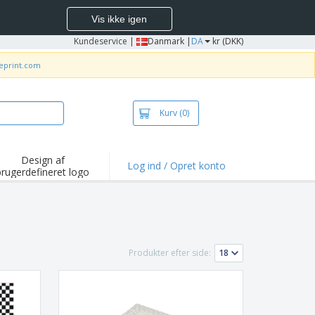
Vis ikke igen
Kundeservice
|
Danmark |
DA
kr (DKK)
neprint.com
Kurv
(0)
Design af
Log ind / Opret konto
brugerdefineret logo
depunkter og
mpagner
irts og poloer
deri
Produkter efter side:
dørs aktiviteter
ejd hjemmefra
sendelseskasser