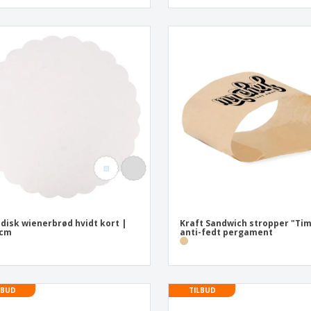
 disk wienerbrød hvidt kort |
Kraft Sandwich stropper "Ti
 cm
anti-fedt pergament
LBUD
TILBUD