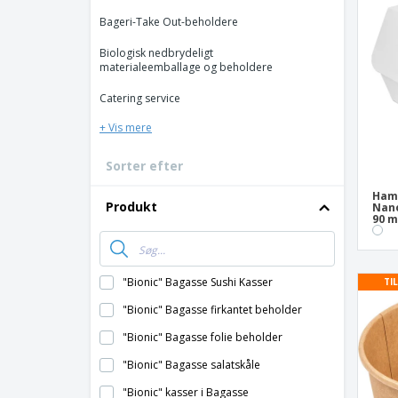
Bonuskort
Bageri-Take Out-beholdere
T-shirt
Biologisk nedbrydeligt
Magneter
materialeemballage og beholdere
Vinylbanner
Catering service
+ Vis mere
Sorter efter
Ham
Produkt
Nano
90 
"Bionic" Bagasse Sushi Kasser
TI
"Bionic" Bagasse firkantet beholder
"Bionic" Bagasse folie beholder
"Bionic" Bagasse salatskåle
"Bionic" kasser i Bagasse