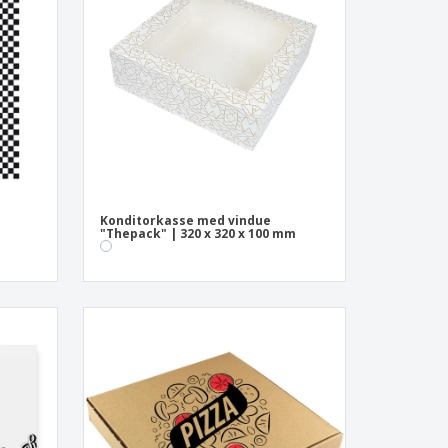
onlige gaver
logiske produkter
er og kataloger
Konditorkasse med vindue
"Thepack" | 320 x 320 x 100 mm