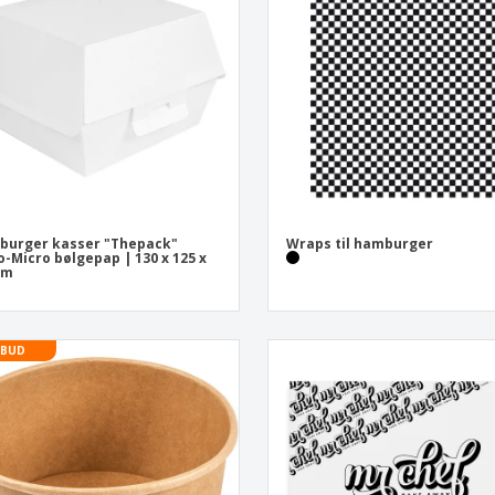
Udstillere
Medaljer
Pers
Plakater
Mad og slik
Øko
Kufferter og rygsække
Printeretiketter
Bøg
burger kasser "Thepack"
Wraps til hamburger
-Micro bølgepap | 130 x 125 x
mm
LBUD