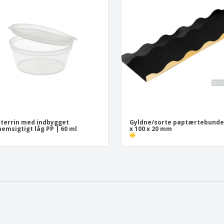
e terrin med indbygget
Gyldne/sorte paptærtebunde 
emsigtigt låg PP | 60 ml
x 100 x 20 mm