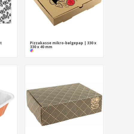
t
Pizzakasse mikro-bølgepap | 330 x
330 x 40 mm