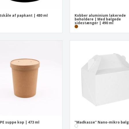
tskåle af papkant | 480 ml
Kobber aluminium lakerede
beholdere | Med bølgede
sidestænger | 490 ml
PE suppe kop | 473 ml
"Madkasse" Nano-mikro bøl