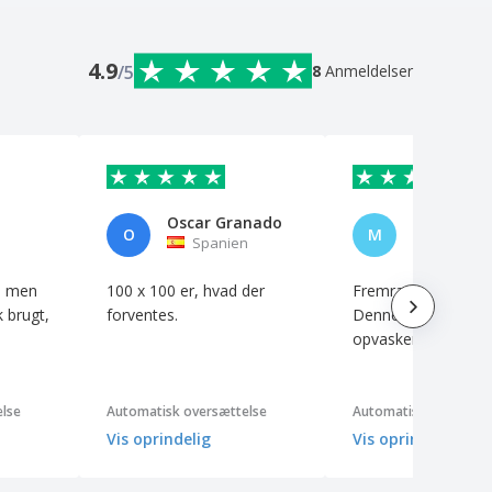
4.9
/5
8
Anmeldelser
Oscar Granado
O
M
Spanien
Frankrig
e, men
100 x 100 er, hvad der
Fremragende kvalite
k brugt,
forventes.
Denne vare elimine
opvaskens besvær!
lse
Automatisk oversættelse
Automatisk oversætte
Vis oprindelig
Vis oprindelig