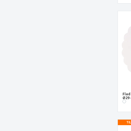
Bakke med foldet
wienerbrødsbaggrundskort
Bakke til hunde- eller burgerhvidt pap
Bakker "Bionic" Bagasse
Bakker "Bionic" i Bagasse
Bakker med 2 rum og låg "Bionic"
Bagasse
Bakker med 3 rum og dæksler PET
"Bionic" Bagasse
Bakker med kortvinger
Bakker med låg "Bionic"
Bakker med præget wienerbrød hvidt
Flad
pap
Ø29
Bakker, der kan monteres på kort
Barquettes "Bionic" Bagasse
TI
Barquettes "Thepack" Nano-Micro
bølgepap