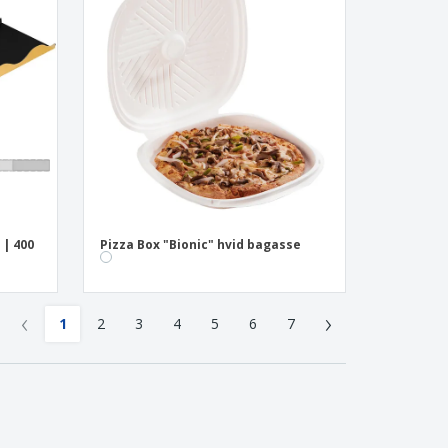
| 400
Pizza Box "Bionic" hvid bagasse
‹
›
1
2
3
4
5
6
7