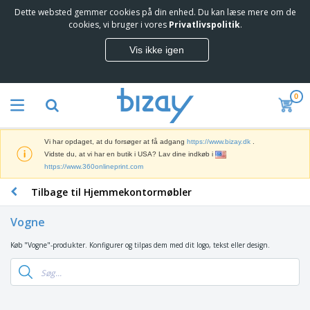
Dette websted gemmer cookies på din enhed. Du kan læse mere om de
T
cookies, vi bruger i vores
Privatlivspolitik
.
o
p
Vis ikke igen
s
M
æ
a
l
r
g
0
k
e
S
e
r
a
d
e
l
s
Vi har opdaget, at du forsøger at få adgang
https://www.bizay.dk
.
g
f
V
Vidste du, at vi har en butik i USA? Lav dine indkøb i
s
ø
i
https://www.360onlineprint.com
f
r
s
r
i
Tilbage til Hjemmekontormøbler
n
e
n
K
i
m
g
o
n
m
Vogne
s
n
g
e
m
t
e
n
Køb "Vogne"-produkter. Konfigurer og tilpas dem med dit logo, tekst eller design.
T
a
o
r
d
a
t
r
o
e
s
e
a
g
P
k
r
r
U
T
r
e
i
t
d
ø
o