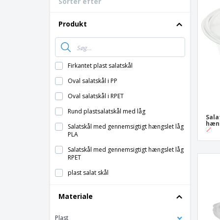
Sorter efter
Bonuskort
T-shirt
Produkt
Magneter
Vinylbanner
Firkantet plast salatskål
Oval salatskål i PP
Oval salatskål i RPET
Rund plastsalatskål med låg
Sala
hæng
Salatskål med gennemsigtigt hængslet låg
PLA
Salatskål med gennemsigtigt hængslet låg
RPET
plast salat skål
Materiale
Plast