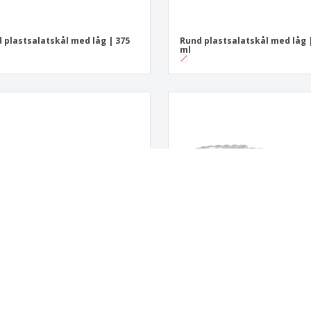
 plastsalatskål med låg | 375
Rund plastsalatskål med låg 
ml
 plastsalatskål med låg | 750
Oval salatskål i RPET | 750 ml