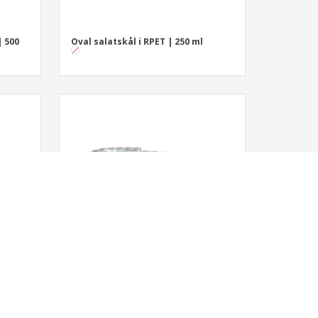
| 500
Oval salatskål i RPET | 250 ml
Oval salatskål i PP | 500 ml