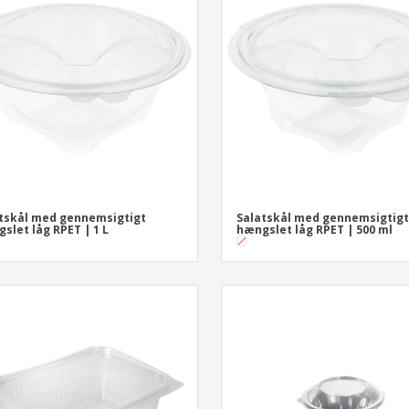
Udstillere
Medaljer
Pers
Plakater
Mad og slik
Øko
Kufferter og rygsække
Printeretiketter
Bøg
tskål med gennemsigtigt
Salatskål med gennemsigtig
slet låg RPET | 1 L
hængslet låg RPET | 500 ml