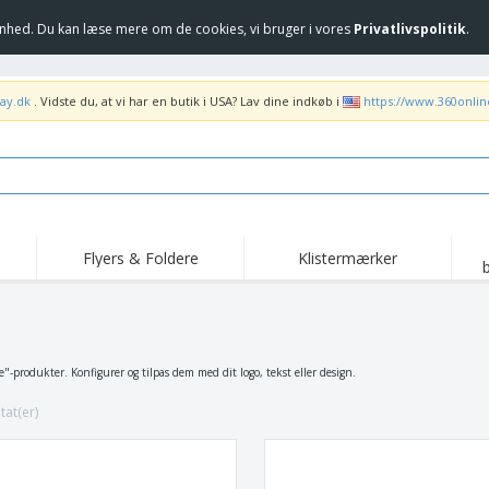
hed. Du kan læse mere om de cookies, vi bruger i vores
Privatlivspolitik
.
ay.dk
. Vidste du, at vi har en butik i USA? Lav dine indkøb i
https://www.360onli
Flyers & Foldere
Klistermærker
Høj
Trending
Nye produkter
ka
Flag, Seremonielle
Rul-Op
T-sh
standarder og
Guidons
Food Service udstyr og
Roll-ups
Bro
"-produkter. Konfigurer og tilpas dem med dit logo, tekst eller design.
forsyninger
Hjem levering og
Engangsprodukter
Uden
takeaway
tat(er)
Klistermærker, vinyler
Armbåndsure
Arb
og plakater
Hættetrøjer
Kopper og trofæer
For