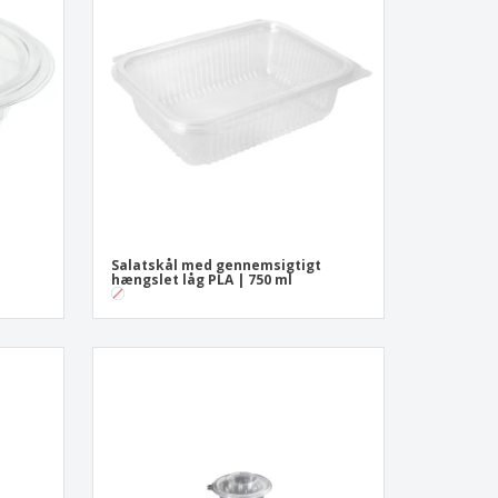
onlige gaver
logiske produkter
er og kataloger
t
Salatskål med gennemsigtigt
hængslet låg PLA | 750 ml