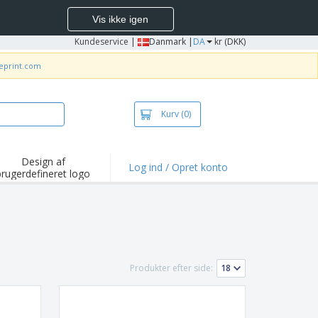
Vis ikke igen
Kundeservice
|
Danmark |
DA
kr (DKK)
neprint.com
Kurv
(0)
Design af
Log ind / Opret konto
brugerdefineret logo
depunkter og
mpagner
irts og poloer
deri
dørs aktiviteter
Produkter efter side:
ejd hjemmefra
sendelseskasser