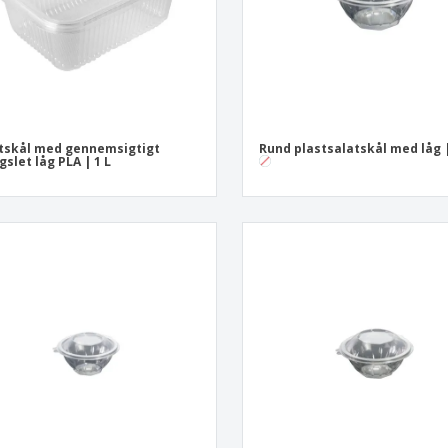
tskål med gennemsigtigt
Rund plastsalatskål med låg |
slet låg PLA | 1 L