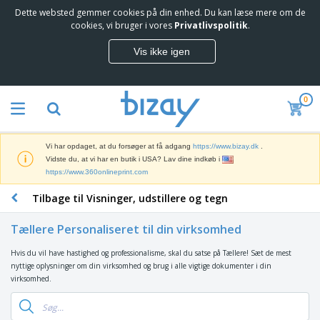
Dette websted gemmer cookies på din enhed. Du kan læse mere om de
T
cookies, vi bruger i vores
Privatlivspolitik
.
o
p
Vis ikke igen
s
M
æ
a
l
r
g
0
k
e
S
e
r
a
d
e
l
s
Vi har opdaget, at du forsøger at få adgang
https://www.bizay.dk
.
g
f
V
Vidste du, at vi har en butik i USA? Lav dine indkøb i
s
ø
i
https://www.360onlineprint.com
f
r
s
r
i
Tilbage til Visninger, udstillere og tegn
n
e
n
K
i
m
g
o
n
m
Tællere Personaliseret til din virksomhed
s
n
g
e
m
t
e
n
Hvis du vil have hastighed og professionalisme, skal du satse på Tællere! Sæt de mest
T
a
o
r
d
nyttige oplysninger om din virksomhed og brug i alle vigtige dokumenter i din
a
t
r
o
e
virksomhed.
s
e
a
g
P
k
r
r
U
T
r
e
i
t
d
ø
o